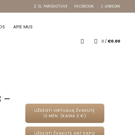
EL. PARDUOTUVĖ
FACEBOOK
LINKEDIN
OS
APIE MUS
0
/
€
0.00
3 –
UŽDEGTI VIRTUALIĄ ŽVAKUTĘ
12 MĖN. (KAINA 2 €)
UŽDEGTI ŽVAKUTĘ ANT KAPO