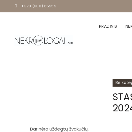
+370 (600) 65555
PRADINIS
NE
Be kateg
STA
202
Dar nėra uždegtų žvakučių.