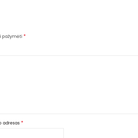
*
iai pažymėti
*
to adresas