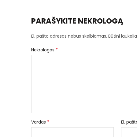
PARAŠYKITE NEKROLOGĄ
El. pašto adresas nebus skelbiamas.
Būtini laukel
*
Nekrologas
*
Vardas
El. paš