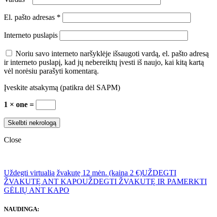
El. pašto adresas
*
Interneto puslapis
Noriu savo interneto naršyklėje išsaugoti vardą, el. pašto adresą
ir interneto puslapį, kad jų nebereiktų įvesti iš naujo, kai kitą kartą
vėl norėsiu parašyti komentarą.
Įveskite atsakymą (patikra dėl SAPM)
1 × one =
Close
Uždegti virtualią žvakutę 12 mėn. (kaina 2 €)
UŽDEGTI
ŽVAKUTĘ ANT KAPO
UŽDEGTI ŽVAKUTĘ IR PAMERKTI
GĖLIŲ ANT KAPO
NAUDINGA: