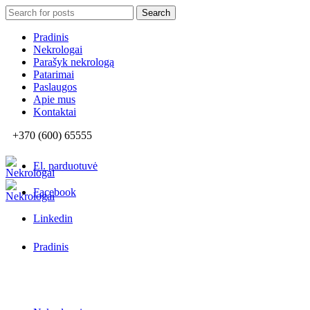
Search
Search
for:
Pradinis
Nekrologai
Parašyk nekrologą
Patarimai
Paslaugos
Apie mus
Kontaktai
+370 (600) 65555
El. parduotuvė
Facebook
Linkedin
Pradinis