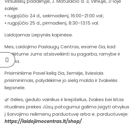
Viršuliškių padalinyje, J. Matulaičio a. 3, Vilniuje, 3-ioje
salėje:
• rugpjūčio 24 d., sekmadienį, 16:00–21:00 val.;
• rugpjūčio 25 d., pirmadienį, 8:30–13:15 val.
Laidojamas Liepynės kapinėse.
Mes,
Laidojimo Paslaugų Centras
, esame čia, kad
padėtume Jums atsisveikinti su pagarba, ramybe ir
šiluma.
Prisiminkime Pavel kelią čia, žemėje, šviesiais
prisiminimais, palydėkime jo sielą malda ir žvakelės
liepsnele.
🌿 Gėles, gedulo vainikus ir krepšelius, žvakes bei kitas
ritualines prekes Jūsų patogumui galima įsigyti atvykus
į šarvojimo reikmenų parduotuvę arba e. parduotuveje:
https://laidojimocentras.lt/shop/
.