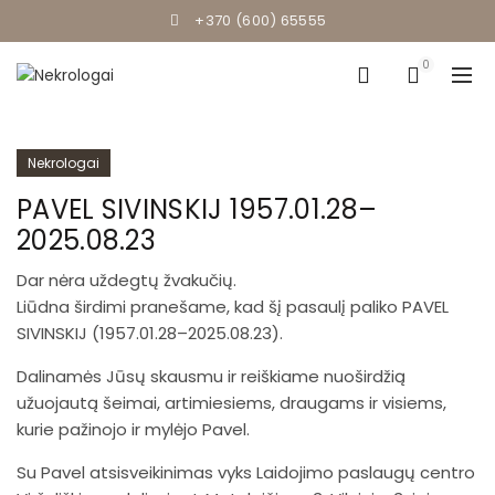
+370 (600) 65555
0
Nekrologai
PAVEL SIVINSKIJ 1957.01.28–
2025.08.23
Dar nėra uždegtų žvakučių.
Liūdna širdimi pranešame, kad šį pasaulį paliko PAVEL
SIVINSKIJ (1957.01.28–2025.08.23).
Dalinamės Jūsų skausmu ir reiškiame nuoširdžią
užuojautą šeimai, artimiesiems, draugams ir visiems,
kurie pažinojo ir mylėjo Pavel.
Su Pavel atsisveikinimas vyks Laidojimo paslaugų centro