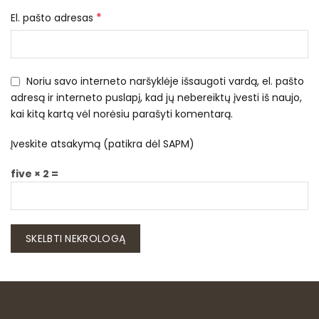
*
El. pašto adresas
Noriu savo interneto naršyklėje išsaugoti vardą, el. pašto
adresą ir interneto puslapį, kad jų nebereiktų įvesti iš naujo,
kai kitą kartą vėl norėsiu parašyti komentarą.
Įveskite atsakymą (patikra dėl SAPM)
five × 2 =