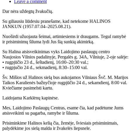
Leave a comment
Dar nėra uždegtų žvakučių.
Su giliausiu liūdesiu pranešame, kad netekome HALINOS
JANKUN (1957.07.04–2025.08.21).
Nuoširdi užuojauta šeimai, artimiesiems ir draugams. Tegul ramybė
ir prisiminimų šiluma lydi Jus šią sunkią akimirką.
Su Halina atsisveikinimas vyks Laidojimo paslaugų centro
Naujosios Vilnios padalinyje, Pergalės g. 34A, Vilniuje, 2-oje salėje:
• rugpjūčio 23 d., šeštadienį, 16:00–20:30 val.;
• rugpjučio 24 d., sekmadienį, 8:30–15:00 val.
Šv. Mišios už Halinos sielą bus aukojamos Vilniaus Švč. M. Marijos
Taikos Karalienės bažnyčioje rugpjūčio 24 d., sekamdienį, 8:00 val.
Kviečiame pasimelsti kartu.
Laidojama Karklėnų kapinėse.
Mes,
Laidojimo Paslaugų Centras
, esame čia, kad padėtume Jums
atsisveikinti su pagarba, ramybe ir šiluma.
Prisiminkime Halinos kelią čia, žemėje, šviesiais prisiminimais,
palydėkime jos sielą malda ir žvakelės liepsnele.