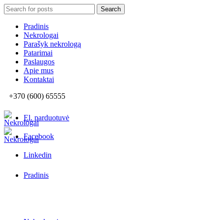
Search
Search
for:
Pradinis
Nekrologai
Parašyk nekrologą
Patarimai
Paslaugos
Apie mus
Kontaktai
+370 (600) 65555
El. parduotuvė
Facebook
Linkedin
Pradinis