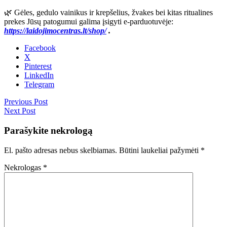
🌿
Gėles, gedulo vainikus ir krepšelius, žvakes bei kitas ritualines
prekes Jūsų patogumui galima įsigyti e-parduotuvėje:
https://laidojimocentras.lt/shop/
.
Facebook
X
Pinterest
LinkedIn
Telegram
Previous Post
Next Post
Parašykite nekrologą
El. pašto adresas nebus skelbiamas.
Būtini laukeliai pažymėti
*
Nekrologas
*