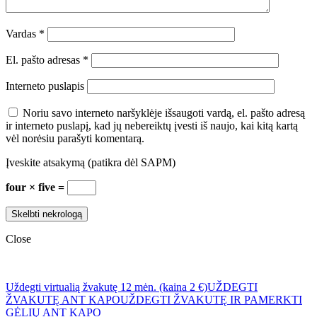
Vardas
*
El. pašto adresas
*
Interneto puslapis
Noriu savo interneto naršyklėje išsaugoti vardą, el. pašto adresą
ir interneto puslapį, kad jų nebereiktų įvesti iš naujo, kai kitą kartą
vėl norėsiu parašyti komentarą.
Įveskite atsakymą (patikra dėl SAPM)
four × five =
Close
Uždegti virtualią žvakutę 12 mėn. (kaina 2 €)
UŽDEGTI
ŽVAKUTĘ ANT KAPO
UŽDEGTI ŽVAKUTĘ IR PAMERKTI
GĖLIŲ ANT KAPO