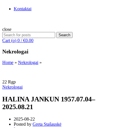
Kontaktai
close
Search
Search
for:
Cart (
o
)
0
/
€
0.00
Nekrologai
Home
»
Nekrologai
»
22
Rgp
Nekrologai
HALINA JANKUN 1957.07.04–
2025.08.21
2025-08-22
Posted by
Greta Stašauskė