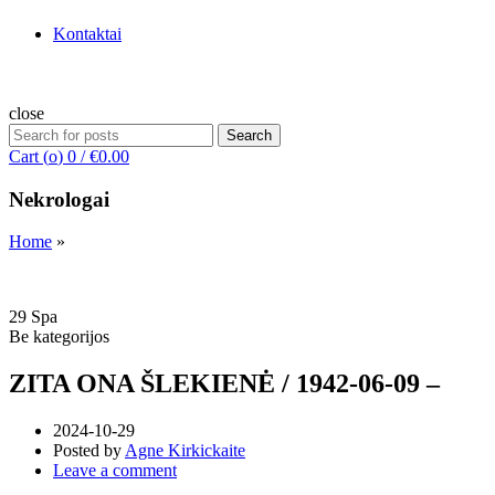
Kontaktai
close
Search
Search
for:
Cart (
o
)
0
/
€
0.00
Nekrologai
Home
»
29
Spa
Be kategorijos
ZITA ONA ŠLEKIENĖ / 1942-06-09 –
2024-10-29
Posted by
Agne Kirkickaite
Leave a comment