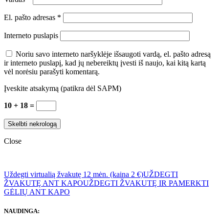
El. pašto adresas
*
Interneto puslapis
Noriu savo interneto naršyklėje išsaugoti vardą, el. pašto adresą
ir interneto puslapį, kad jų nebereiktų įvesti iš naujo, kai kitą kartą
vėl norėsiu parašyti komentarą.
Įveskite atsakymą (patikra dėl SAPM)
10 + 18 =
Close
Uždegti virtualią žvakutę 12 mėn. (kaina 2 €)
UŽDEGTI
ŽVAKUTĘ ANT KAPO
UŽDEGTI ŽVAKUTĘ IR PAMERKTI
GĖLIŲ ANT KAPO
NAUDINGA: