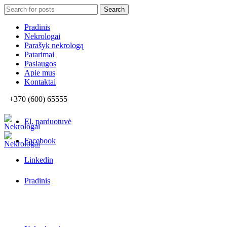
Search
Search
for:
Pradinis
Nekrologai
Parašyk nekrologą
Patarimai
Paslaugos
Apie mus
Kontaktai
+370 (600) 65555
El. parduotuvė
Facebook
Linkedin
Pradinis