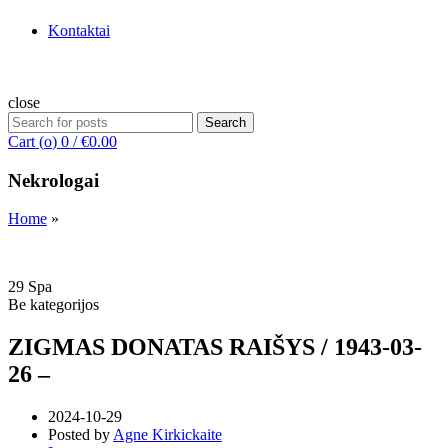
Kontaktai
close
Search
Search
for:
Cart (
o
)
0
/
€
0.00
Nekrologai
Home
»
29
Spa
Be kategorijos
ZIGMAS DONATAS RAIŠYS / 1943-03-
26 –
2024-10-29
Posted by
Agne Kirkickaite