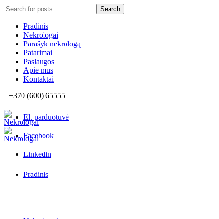
Search
Search
for:
Pradinis
Nekrologai
Parašyk nekrologą
Patarimai
Paslaugos
Apie mus
Kontaktai
+370 (600) 65555
El. parduotuvė
Facebook
Linkedin
Pradinis