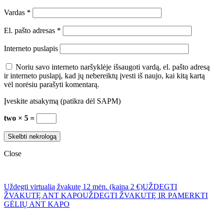
Vardas
*
El. pašto adresas
*
Interneto puslapis
Noriu savo interneto naršyklėje išsaugoti vardą, el. pašto adresą
ir interneto puslapį, kad jų nebereiktų įvesti iš naujo, kai kitą kartą
vėl norėsiu parašyti komentarą.
Įveskite atsakymą (patikra dėl SAPM)
two × 5 =
Close
Uždegti virtualią žvakutę 12 mėn. (kaina 2 €)
UŽDEGTI
ŽVAKUTĘ ANT KAPO
UŽDEGTI ŽVAKUTĘ IR PAMERKTI
GĖLIŲ ANT KAPO