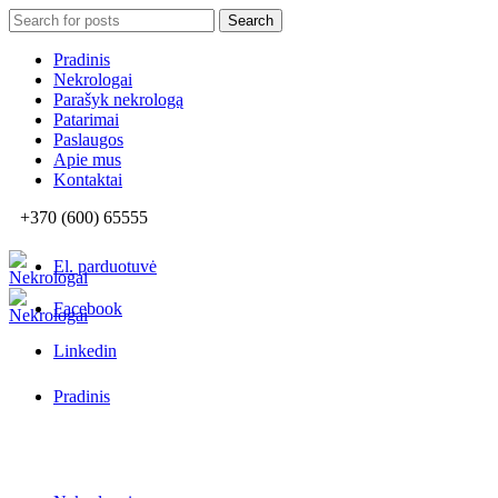
Search
Search
for:
Pradinis
Nekrologai
Parašyk nekrologą
Patarimai
Paslaugos
Apie mus
Kontaktai
+370 (600) 65555
El. parduotuvė
Facebook
Linkedin
Pradinis