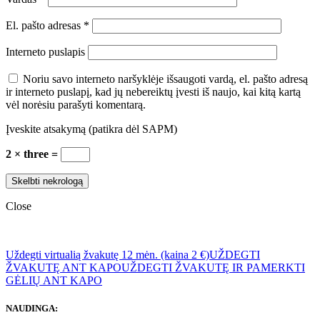
El. pašto adresas
*
Interneto puslapis
Noriu savo interneto naršyklėje išsaugoti vardą, el. pašto adresą
ir interneto puslapį, kad jų nebereiktų įvesti iš naujo, kai kitą kartą
vėl norėsiu parašyti komentarą.
Įveskite atsakymą (patikra dėl SAPM)
2 × three =
Close
Uždegti virtualią žvakutę 12 mėn. (kaina 2 €)
UŽDEGTI
ŽVAKUTĘ ANT KAPO
UŽDEGTI ŽVAKUTĘ IR PAMERKTI
GĖLIŲ ANT KAPO
NAUDINGA: