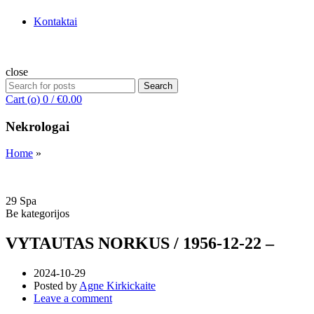
Kontaktai
close
Search
Search
for:
Cart (
o
)
0
/
€
0.00
Nekrologai
Home
»
29
Spa
Be kategorijos
VYTAUTAS NORKUS / 1956-12-22 –
2024-10-29
Posted by
Agne Kirkickaite
Leave a comment