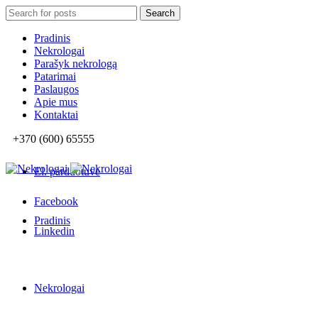
Search
Search
for:
Pradinis
Nekrologai
Parašyk nekrologą
Patarimai
Paslaugos
Apie mus
Kontaktai
+370 (600) 65555
El. parduotuvė
Facebook
Pradinis
Linkedin
Nekrologai