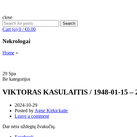
close
Search
Search
for:
Cart (
o
)
0
/
€
0.00
Nekrologai
Home
»
29
Spa
Be kategorijos
VIKTORAS KASULAITIS / 1948-01-15 – 2
2024-10-29
Posted by
Agne Kirkickaite
Leave a comment
Dar nėra uždegtų žvakučių.
Facebook