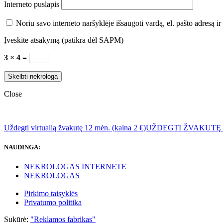
Interneto puslapis
Noriu savo interneto naršyklėje išsaugoti vardą, el. pašto adresą ir 
Įveskite atsakymą (patikra dėl SAPM)
3 × 4 =
Close
Uždegti virtualią žvakutę 12 mėn. (kaina 2 €)
UŽDEGTI ŽVAKUTĘ
NAUDINGA:
NEKROLOGAS INTERNETE
NEKROLOGAS
Pirkimo taisyklės
Privatumo politika
Sukūrė:
"Reklamos fabrikas"