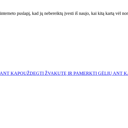
interneto puslapį, kad jų nebereiktų įvesti iš naujo, kai kitą kartą vėl n
 ANT KAPO
UŽDEGTI ŽVAKUTĘ IR PAMERKTI GĖLIŲ ANT 