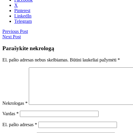
X
Pinterest
LinkedIn
Telegram
Previous Post
Next Post
Parašykite nekrologą
El. pašto adresas nebus skelbiamas.
Būtini laukeliai pažymėti
*
Nekrologas
*
Vardas
*
El. pašto adresas
*