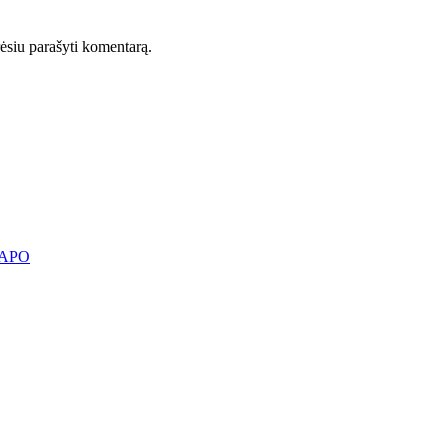
orėsiu parašyti komentarą.
KAPO