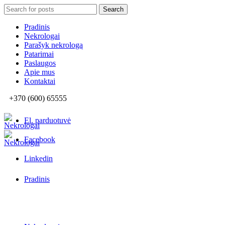
Search
Search
for:
Pradinis
Nekrologai
Parašyk nekrologą
Patarimai
Paslaugos
Apie mus
Kontaktai
+370 (600) 65555
El. parduotuvė
Facebook
Linkedin
Pradinis