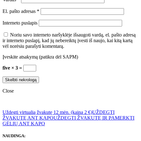
El. pašto adresas
*
Interneto puslapis
Noriu savo interneto naršyklėje išsaugoti vardą, el. pašto adresą
ir interneto puslapį, kad jų nebereiktų įvesti iš naujo, kai kitą kartą
vėl norėsiu parašyti komentarą.
Įveskite atsakymą (patikra dėl SAPM)
five × 3 =
Close
Uždegti virtualią žvakutę 12 mėn. (kaina 2 €)
UŽDEGTI
ŽVAKUTĘ ANT KAPO
UŽDEGTI ŽVAKUTĘ IR PAMERKTI
GĖLIŲ ANT KAPO
NAUDINGA: