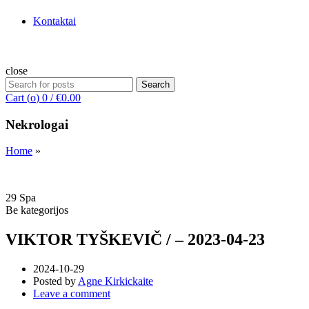
Kontaktai
close
Search
Search
for:
Cart (
o
)
0
/
€
0.00
Nekrologai
Home
»
29
Spa
Be kategorijos
VIKTOR TYŠKEVIČ / – 2023-04-23
2024-10-29
Posted by
Agne Kirkickaite
Leave a comment