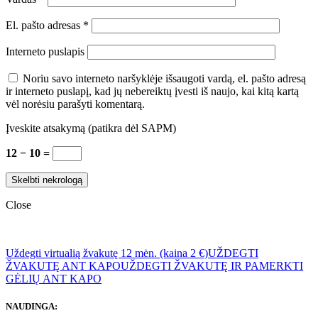
El. pašto adresas
*
Interneto puslapis
Noriu savo interneto naršyklėje išsaugoti vardą, el. pašto adresą
ir interneto puslapį, kad jų nebereiktų įvesti iš naujo, kai kitą kartą
vėl norėsiu parašyti komentarą.
Įveskite atsakymą (patikra dėl SAPM)
12 − 10 =
Close
Uždegti virtualią žvakutę 12 mėn. (kaina 2 €)
UŽDEGTI
ŽVAKUTĘ ANT KAPO
UŽDEGTI ŽVAKUTĘ IR PAMERKTI
GĖLIŲ ANT KAPO
NAUDINGA: