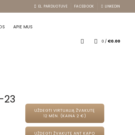
EL. PARDUOTUVĖ
FACEBOOK
LINKEDIN
OS
APIE MUS
0
/
€
0.00
-23
UŽDEGTI VIRTUALIĄ ŽVAKUTĘ
12 MĖN. (KAINA 2 €)
UŽDEGTI ŽVAKUTĘ ANT KAPO