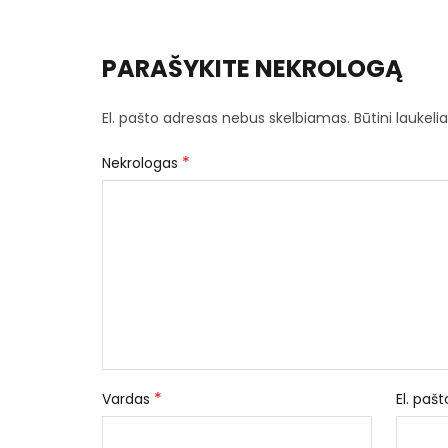
PARAŠYKITE NEKROLOGĄ
El. pašto adresas nebus skelbiamas.
Būtini laukel
*
Nekrologas
*
Vardas
El. paš