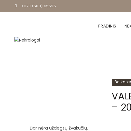
+370 (600) 65555
PRADINIS
NE
Be kateg
VAL
– 2
Dar nėra uždegtų žvakučių.