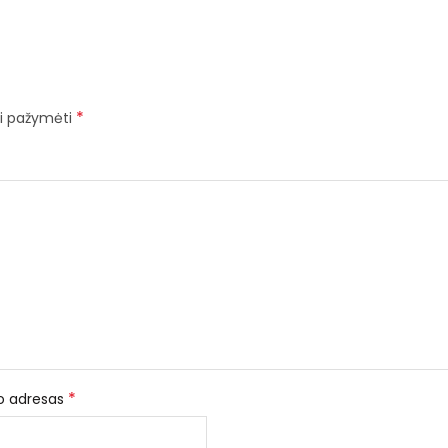
*
iai pažymėti
*
to adresas