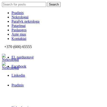
Search
Search
for:
Pradinis
Nekrologai
Parašyk nekrologą
Patarimai
Paslaugos
Apie mus
Kontaktai
+370 (600) 65555
El. parduotuvė
Facebook
Linkedin
Pradinis