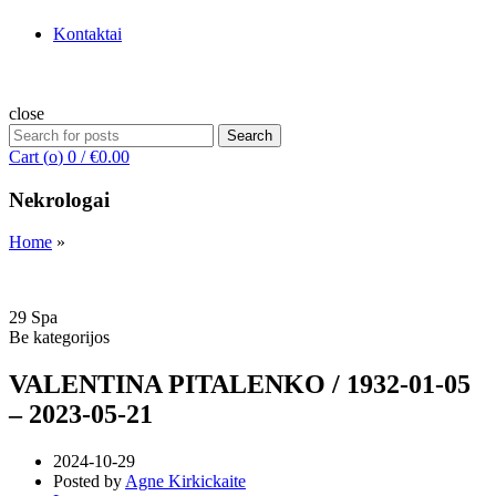
Kontaktai
close
Search
Search
for:
Cart (
o
)
0
/
€
0.00
Nekrologai
Home
»
29
Spa
Be kategorijos
VALENTINA PITALENKO / 1932-01-05
– 2023-05-21
2024-10-29
Posted by
Agne Kirkickaite