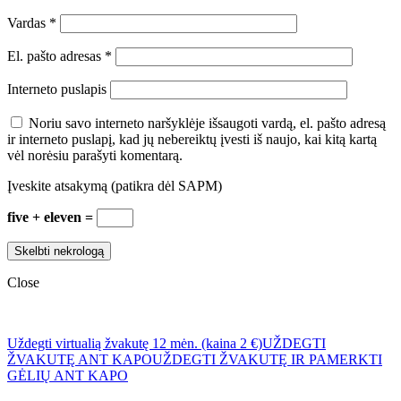
Vardas
*
El. pašto adresas
*
Interneto puslapis
Noriu savo interneto naršyklėje išsaugoti vardą, el. pašto adresą
ir interneto puslapį, kad jų nebereiktų įvesti iš naujo, kai kitą kartą
vėl norėsiu parašyti komentarą.
Įveskite atsakymą (patikra dėl SAPM)
five + eleven =
Close
Uždegti virtualią žvakutę 12 mėn. (kaina 2 €)
UŽDEGTI
ŽVAKUTĘ ANT KAPO
UŽDEGTI ŽVAKUTĘ IR PAMERKTI
GĖLIŲ ANT KAPO