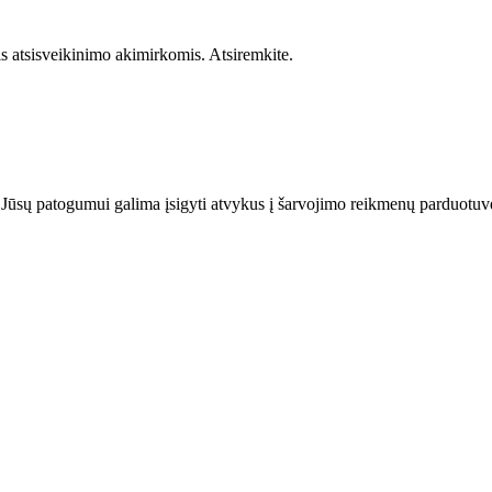
mis atsisveikinimo akimirkomis. Atsiremkite.
kes Jūsų patogumui galima įsigyti atvykus į šarvojimo reikmenų parduotu