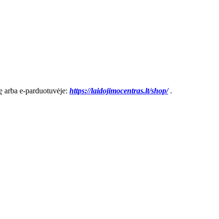
vę arba e-parduotuvėje:
https://laidojimocentras.lt/shop/
.