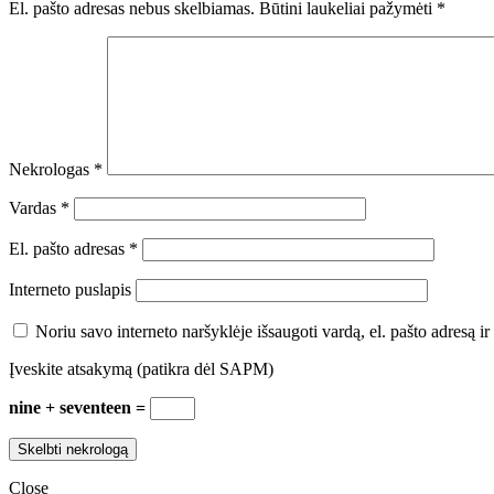
El. pašto adresas nebus skelbiamas.
Būtini laukeliai pažymėti
*
Nekrologas
*
Vardas
*
El. pašto adresas
*
Interneto puslapis
Noriu savo interneto naršyklėje išsaugoti vardą, el. pašto adresą ir 
Įveskite atsakymą (patikra dėl SAPM)
nine + seventeen =
Close