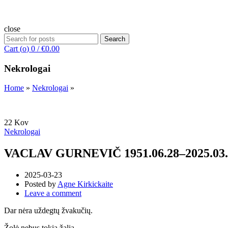
close
Search
Search
for:
Cart (
o
)
0
/
€
0.00
Nekrologai
Home
»
Nekrologai
»
22
Kov
Nekrologai
VACLAV GURNEVIČ 1951.06.28–2025.03.
2025-03-23
Posted by
Agne Kirkickaite
Leave a comment
Dar nėra uždegtų žvakučių.
Žolė nebus tokia žalia