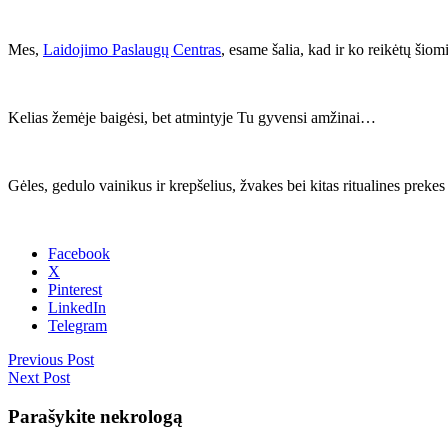
Mes,
Laidojimo Paslaugų Centras
, esame šalia, kad ir ko reikėtų šio
Kelias žemėje baigėsi, bet atmintyje Tu gyvensi amžinai…
Gėles, gedulo vainikus ir krepšelius, žvakes bei kitas ritualines pre
Facebook
X
Pinterest
LinkedIn
Telegram
Previous Post
Next Post
Parašykite nekrologą