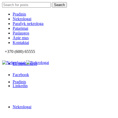
Search
Search
for:
Pradinis
Nekrologai
Parašyk nekrologą
Patarimai
Paslaugos
Apie mus
Kontaktai
+370 (600) 65555
El. parduotuvė
Facebook
Pradinis
Linkedin
Nekrologai