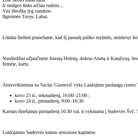
Ir smilgos links arčiau rudens…
Visi ištroškę lyg vandens
Ilgėsimės Tavęs. Labai.
Liūdna širdimi pranešame, kad šį pasaulį paliko mylintis, atsidavęs šei
Nuoširdžiai užjaučiame žmoną Heleną, dukras Anetą ir Katažyną, brolį
žemėje, kartu.
Atsisveikinimas su Vaclac Gurnevič vyks Laidojimo paslaugų centro Virš
kovo 23 d., sekmadienį, 16:00–21:00 ;
kovo 24 d., pirmadienį, 9:00–16:30
Karstas išnešamas pirmadienį 16:30 val. ir vykstama į Sudervės Švč. T
Laidojamas Sudervės kaimo senosiose kapinėse.