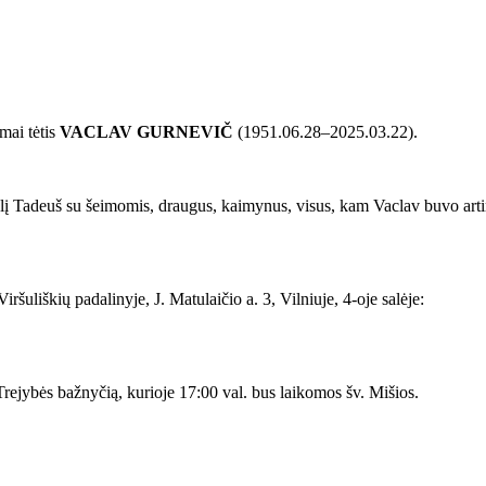
mai tėtis
VACLAV GURNEVIČ
(1951.06.28–2025.03.22).
 Tadeuš su šeimomis, draugus, kaimynus, visus, kam Vaclav buvo artima
uliškių padalinyje, J. Matulaičio a. 3, Vilniuje, 4-oje salėje:
rejybės bažnyčią, kurioje 17:00 val. bus laikomos šv. Mišios.