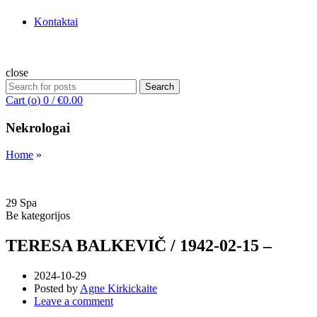
Kontaktai
close
Search
Search
for:
Cart (
o
)
0
/
€
0.00
Nekrologai
Home
»
29
Spa
Be kategorijos
TERESA BALKEVIČ / 1942-02-15 –
2024-10-29
Posted by
Agne Kirkickaite
Leave a comment