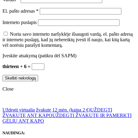
El. pašto adresas
*
Interneto puslapis
Noriu savo interneto naršyklėje išsaugoti vardą, el. pašto adresą
ir interneto puslapį, kad jų nebereiktų įvesti iš naujo, kai kitą kartą
vėl norėsiu parašyti komentarą.
Įveskite atsakymą (patikra dėl SAPM)
thirteen + 6 =
Close
Uždegti virtualią žvakutę 12 mėn. (kaina 2 €)
UŽDEGTI
ŽVAKUTĘ ANT KAPO
UŽDEGTI ŽVAKUTĘ IR PAMERKTI
GĖLIŲ ANT KAPO
NAUDINGA: