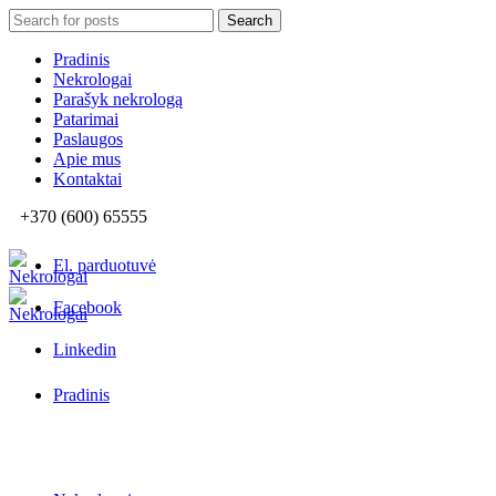
Search
Search
for:
Pradinis
Nekrologai
Parašyk nekrologą
Patarimai
Paslaugos
Apie mus
Kontaktai
+370 (600) 65555
El. parduotuvė
Facebook
Linkedin
Pradinis