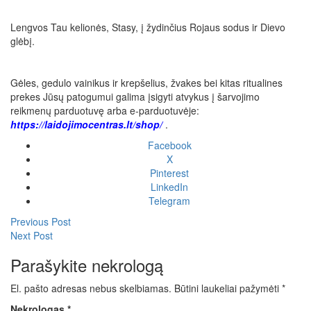
Lengvos Tau kelionės, Stasy, į žydinčius Rojaus sodus ir Dievo
glėbį.
Gėles, gedulo vainikus ir krepšelius, žvakes bei kitas ritualines
prekes Jūsų patogumui galima įsigyti atvykus į šarvojimo
reikmenų parduotuvę arba e-parduotuvėje:
https://laidojimocentras.lt/shop/
.
Facebook
X
Pinterest
LinkedIn
Telegram
Previous Post
Next Post
Parašykite nekrologą
El. pašto adresas nebus skelbiamas.
Būtini laukeliai pažymėti
*
Nekrologas
*