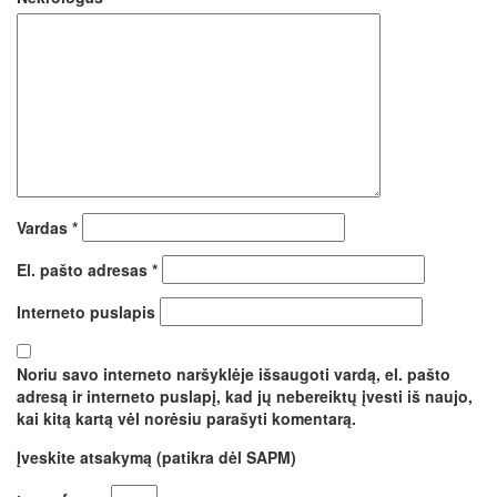
Vardas
*
El. pašto adresas
*
Interneto puslapis
Noriu savo interneto naršyklėje išsaugoti vardą, el. pašto
adresą ir interneto puslapį, kad jų nebereiktų įvesti iš naujo,
kai kitą kartą vėl norėsiu parašyti komentarą.
Įveskite atsakymą (patikra dėl SAPM)