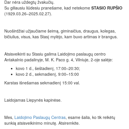
Dar nėra uždegtų žvakučių.
Su giliausiu liūdesiu pranešame, kad netekome
STASIO RUPŠIO
(1929.03.26–2025.02.27).
Nuoširdžiai užjaučiame šeimą, giminaičius, draugus, kolegas,
bičiulius, visus, kas Stasį mylėjo, kam buvo artimas ir brangus.
Atsisveikinti su Stasiu galima Laidojimo paslaugų centro
Antakalnio padalinyje, M. K. Paco g. 4, Vilniuje, 2-oje salėje:
kovo 1 d., šeštadienį, 17:00–20:30;
kovo 2 d., sekmadienį, 9:00–15:00
Karstas išnešamas sekmadienį 15:00 val.
Laidojamas Liepynės kapinėse.
Mes,
Laidojimo Paslaugų Centras
, esame šalia, ko tik reikėtų
sunkią atsisveikinimo minutę. Atsiremkite.