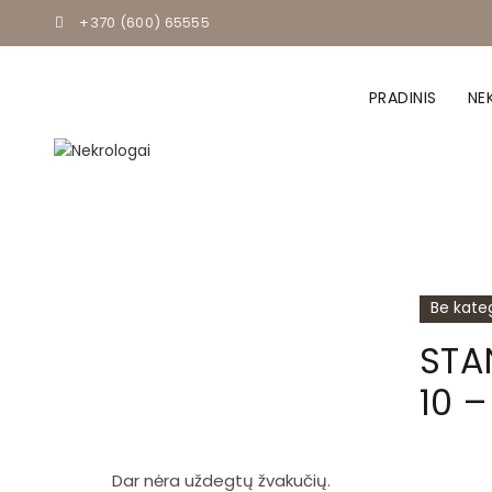
+370 (600) 65555
PRADINIS
NE
Be kateg
STA
10 –
Dar nėra uždegtų žvakučių.