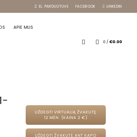
EL. PARDUOTUVĖ
FACEBOOK
LINKEDIN
OS
APIE MUS
0
/
€
0.00
1-
UŽDEGTI VIRTUALIĄ ŽVAKUTĘ
12 MĖN. (KAINA 2 €)
UŽDEGTI ŽVAKUTĘ ANT KAPO