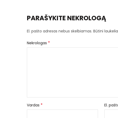
PARAŠYKITE NEKROLOGĄ
El. pašto adresas nebus skelbiamas.
Būtini laukel
*
Nekrologas
*
Vardas
El. paš