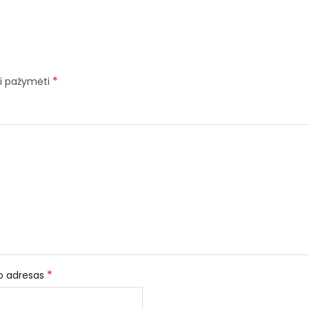
*
iai pažymėti
*
to adresas