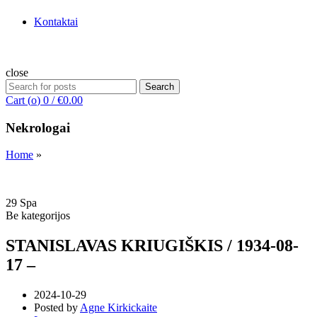
Kontaktai
close
Search
Search
for:
Cart (
o
)
0
/
€
0.00
Nekrologai
Home
»
29
Spa
Be kategorijos
STANISLAVAS KRIUGIŠKIS / 1934-08-
17 –
2024-10-29
Posted by
Agne Kirkickaite