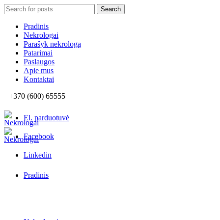
Search
Search
for:
Pradinis
Nekrologai
Parašyk nekrologą
Patarimai
Paslaugos
Apie mus
Kontaktai
+370 (600) 65555
El. parduotuvė
Facebook
Linkedin
Pradinis