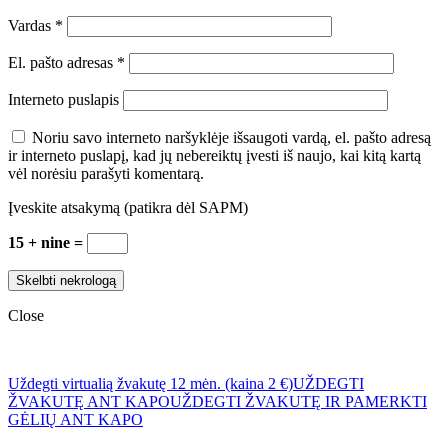
Vardas
*
El. pašto adresas
*
Interneto puslapis
Noriu savo interneto naršyklėje išsaugoti vardą, el. pašto adresą
ir interneto puslapį, kad jų nebereiktų įvesti iš naujo, kai kitą kartą
vėl norėsiu parašyti komentarą.
Įveskite atsakymą (patikra dėl SAPM)
15 + nine =
Close
Uždegti virtualią žvakutę 12 mėn. (kaina 2 €)
UŽDEGTI
ŽVAKUTĘ ANT KAPO
UŽDEGTI ŽVAKUTĘ IR PAMERKTI
GĖLIŲ ANT KAPO