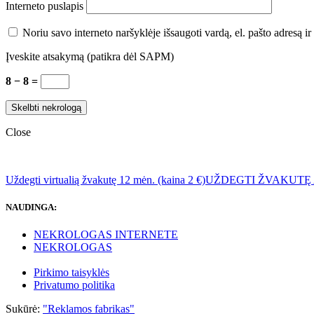
Interneto puslapis
Noriu savo interneto naršyklėje išsaugoti vardą, el. pašto adresą ir 
Įveskite atsakymą (patikra dėl SAPM)
8 − 8 =
Close
Uždegti virtualią žvakutę 12 mėn. (kaina 2 €)
UŽDEGTI ŽVAKUTĘ
NAUDINGA:
NEKROLOGAS INTERNETE
NEKROLOGAS
Pirkimo taisyklės
Privatumo politika
Sukūrė:
"Reklamos fabrikas"