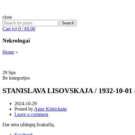
close
Search
Search
for:
Cart (
o
)
0
/
€
0.00
Nekrologai
Home
»
29
Spa
Be kategorijos
STANISLAVA LISOVSKAJA / 1932-10-01 
2024-10-29
Posted by
Agne Kirkickaite
Leave a comment
Dar nėra uždegtų žvakučių.
Facebook