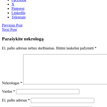
X
Pinterest
LinkedIn
Telegram
Previous Post
Next Post
Parašykite nekrologą
El. pašto adresas nebus skelbiamas.
Būtini laukeliai pažymėti
*
Nekrologas
*
Vardas
*
El. pašto adresas
*