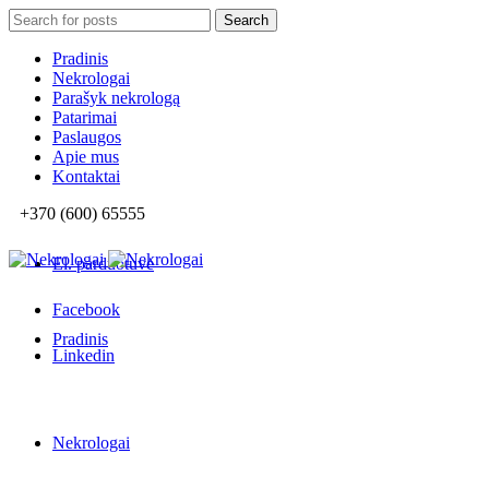
Search
Search
for:
Pradinis
Nekrologai
Parašyk nekrologą
Patarimai
Paslaugos
Apie mus
Kontaktai
+370 (600) 65555
El. parduotuvė
Facebook
Pradinis
Linkedin
Nekrologai