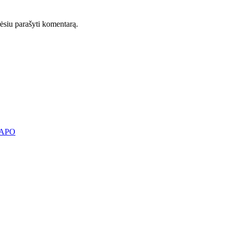
orėsiu parašyti komentarą.
KAPO