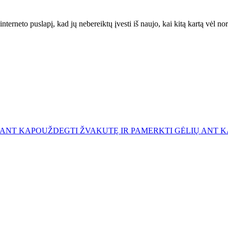
interneto puslapį, kad jų nebereiktų įvesti iš naujo, kai kitą kartą vėl n
 ANT KAPO
UŽDEGTI ŽVAKUTĘ IR PAMERKTI GĖLIŲ ANT 