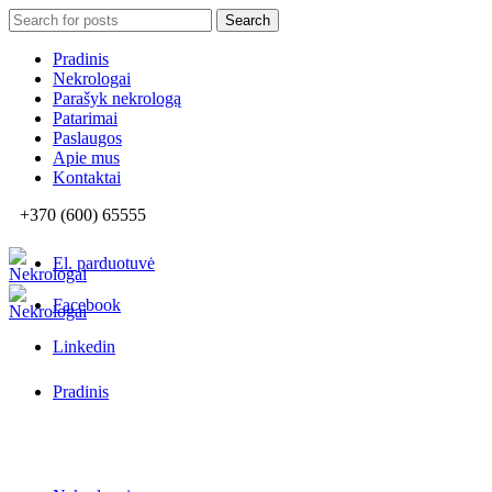
Search
Search
for:
Pradinis
Nekrologai
Parašyk nekrologą
Patarimai
Paslaugos
Apie mus
Kontaktai
+370 (600) 65555
El. parduotuvė
Facebook
Linkedin
Pradinis