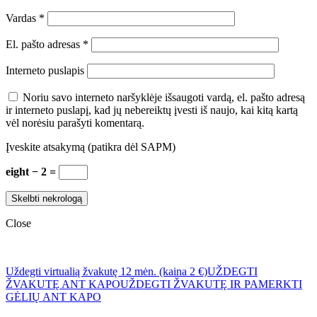
Vardas
*
El. pašto adresas
*
Interneto puslapis
Noriu savo interneto naršyklėje išsaugoti vardą, el. pašto adresą
ir interneto puslapį, kad jų nebereiktų įvesti iš naujo, kai kitą kartą
vėl norėsiu parašyti komentarą.
Įveskite atsakymą (patikra dėl SAPM)
eight − 2 =
Close
Uždegti virtualią žvakutę 12 mėn. (kaina 2 €)
UŽDEGTI
ŽVAKUTĘ ANT KAPO
UŽDEGTI ŽVAKUTĘ IR PAMERKTI
GĖLIŲ ANT KAPO