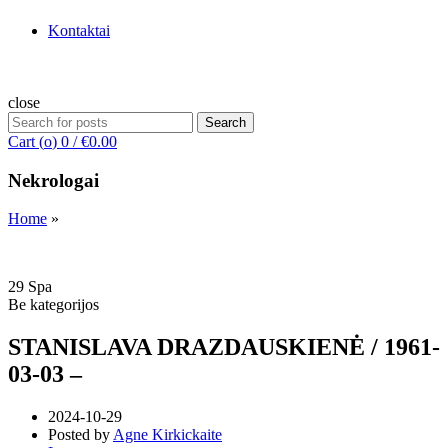
Kontaktai
close
Search
Search
for:
Cart (
o
)
0
/
€
0.00
Nekrologai
Home
»
29
Spa
Be kategorijos
STANISLAVA DRAZDAUSKIENĖ / 1961-
03-03 –
2024-10-29
Posted by
Agne Kirkickaite