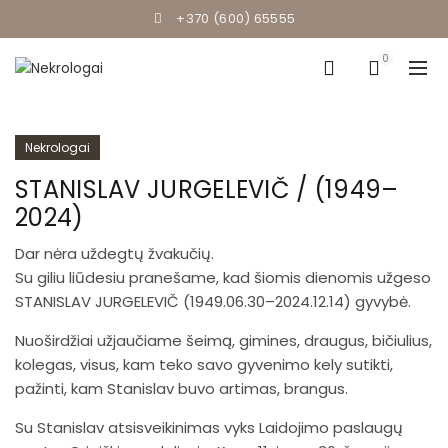
+370 (600) 65555
0
Nekrologai
STANISLAV JURGELEVIČ / (1949–
2024)
Dar nėra uždegtų žvakučių.
Su giliu liūdesiu pranešame, kad šiomis dienomis užgeso
STANISLAV JURGELEVIČ (1949.06.30–2024.12.14) gyvybė.
Nuoširdžiai užjaučiame šeimą, gimines, draugus, bičiulius,
kolegas, visus, kam teko savo gyvenimo kely sutikti,
pažinti, kam Stanislav buvo artimas, brangus.
Su Stanislav atsisveikinimas vyks Laidojimo paslaugų