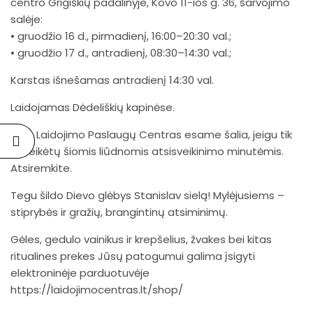
centro Grigiškių padalinyje, Kovo 11-ios g. 36, šarvojimo
salėje:
• gruodžio 16 d., pirmadienį, 16:00–20:30 val.;
• gruodžio 17 d., antradienį, 08:30–14:30 val.;
Karstas išnešamas antradienį 14:30 val.
Laidojamas Dėdeliškių kapinėse.
Mes, Laidojimo Paslaugų Centras esame šalia, jeigu tik
ko reikėtų šiomis liūdnomis atsisveikinimo minutėmis.
Atsiremkite.
Tegu šildo Dievo glėbys Stanislav sielą! Mylėjusiems –
stiprybės ir gražių, brangintinų atsiminimų.
Gėles, gedulo vainikus ir krepšelius, žvakes bei kitas
ritualines prekes Jūsų patogumui galima įsigyti
elektroninėje parduotuvėje
https://laidojimocentras.lt/shop/