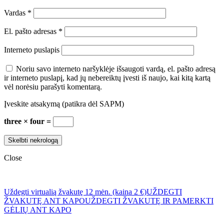
Vardas
*
El. pašto adresas
*
Interneto puslapis
Noriu savo interneto naršyklėje išsaugoti vardą, el. pašto adresą
ir interneto puslapį, kad jų nebereiktų įvesti iš naujo, kai kitą kartą
vėl norėsiu parašyti komentarą.
Įveskite atsakymą (patikra dėl SAPM)
three × four =
Close
Uždegti virtualią žvakutę 12 mėn. (kaina 2 €)
UŽDEGTI
ŽVAKUTĘ ANT KAPO
UŽDEGTI ŽVAKUTĘ IR PAMERKTI
GĖLIŲ ANT KAPO