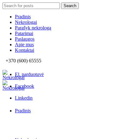
Search
Search
for:
Pradinis
Nekrologai
Parašyk nekrologą
Patarimai
Paslaugos
Apie mus
Kontaktai
+370 (600) 65555
El. parduotuvė
Facebook
Linkedin
Pradinis