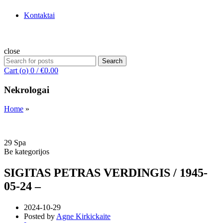
Kontaktai
close
Search
Search
for:
Cart (
o
)
0
/
€
0.00
Nekrologai
Home
»
29
Spa
Be kategorijos
SIGITAS PETRAS VERDINGIS / 1945-
05-24 –
2024-10-29
Posted by
Agne Kirkickaite