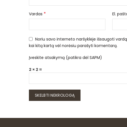
*
Vardas
El. paš
Noriu savo interneto naršyklėje išsaugoti vardą, 
kai kitą kartą vėl norėsiu parašyti komentarą.
Įveskite atsakymą (patikra dėl SAPM)
2 × 2 =