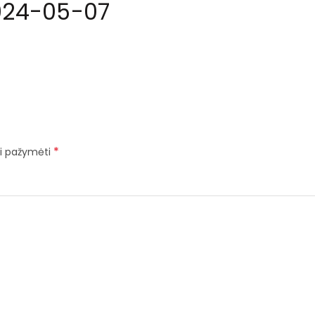
024-05-07
*
iai pažymėti