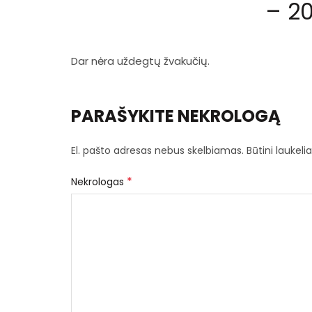
– 2
Dar nėra uždegtų žvakučių.
PARAŠYKITE NEKROLOGĄ
El. pašto adresas nebus skelbiamas.
Būtini laukel
*
Nekrologas