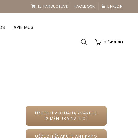
EL. PARDUOTUVĖ
FACEBOOK
LINKEDIN
OS
APIE MUS
0
/
€
0.00
UŽDEGTI VIRTUALIĄ ŽVAKUTĘ
12 MĖN. (KAINA 2 €)
UŽDEGTI ŽVAKUTĘ ANT KAPO