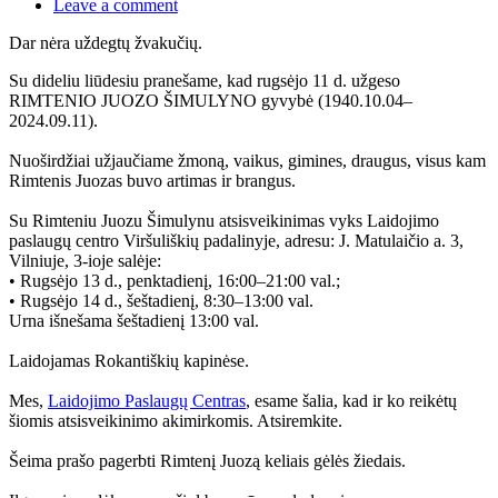
Leave a comment
Dar nėra uždegtų žvakučių.
Su dideliu liūdesiu pranešame, kad rugsėjo 11 d. užgeso
RIMTENIO JUOZO ŠIMULYNO gyvybė (1940.10.04–
2024.09.11).
Nuoširdžiai užjaučiame žmoną, vaikus, gimines, draugus, visus kam
Rimtenis Juozas buvo artimas ir brangus.
Su Rimteniu Juozu Šimulynu atsisveikinimas vyks Laidojimo
paslaugų centro Viršuliškių padalinyje, adresu: J. Matulaičio a. 3,
Vilniuje, 3-ioje salėje:
• Rugsėjo 13 d., penktadienį, 16:00–21:00 val.;
• Rugsėjo 14 d., šeštadienį, 8:30–13:00 val.
Urna išnešama šeštadienį 13:00 val.
Laidojamas Rokantiškių kapinėse.
Mes,
Laidojimo Paslaugų Centras
, esame šalia, kad ir ko reikėtų
šiomis atsisveikinimo akimirkomis. Atsiremkite.
Šeima prašo pagerbti Rimtenį Juozą keliais gėlės žiedais.