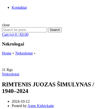
Kontaktai
close
Search
Search
for:
Cart (
o
)
0
/
€
0.00
Nekrologai
Home
»
Nekrologai
»
11
Rgs
Nekrologai
RIMTENIS JUOZAS ŠIMULYNAS /
1940–2024
2024-10-12
Posted by
Agne Kirkickaite