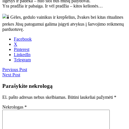
Ilgesys ir padėka – nuo šiol bus mūsų palydovai.
Yra pradžia ir pabaiga. Ir vėl pradžia – kitos kelionės…
Gėles, gedulo vainikus ir krepšelius, žvakes bei kitas ritualines
prekes Jūsų patogumui galima įsigyti atvykus į šarvojimo reikmenų
parduotuvę.
Facebook
X
Pinterest
LinkedIn
Telegram
Previous Post
Next Post
Parašykite nekrologą
El. pašto adresas nebus skelbiamas.
Būtini laukeliai pažymėti
*
Nekrologas
*