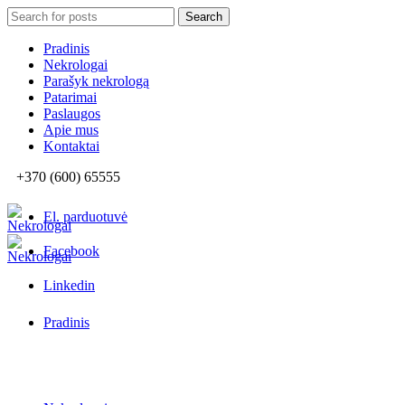
Search
Search
for:
Pradinis
Nekrologai
Parašyk nekrologą
Patarimai
Paslaugos
Apie mus
Kontaktai
+370 (600) 65555
El. parduotuvė
Facebook
Linkedin
Pradinis