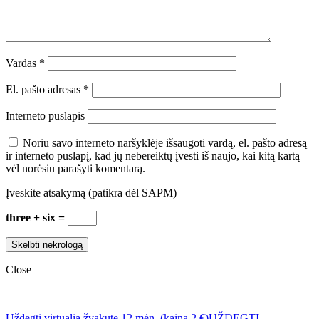
Vardas
*
El. pašto adresas
*
Interneto puslapis
Noriu savo interneto naršyklėje išsaugoti vardą, el. pašto adresą
ir interneto puslapį, kad jų nebereiktų įvesti iš naujo, kai kitą kartą
vėl norėsiu parašyti komentarą.
Įveskite atsakymą (patikra dėl SAPM)
three + six =
Close
Uždegti virtualią žvakutę 12 mėn. (kaina 2 €)
UŽDEGTI