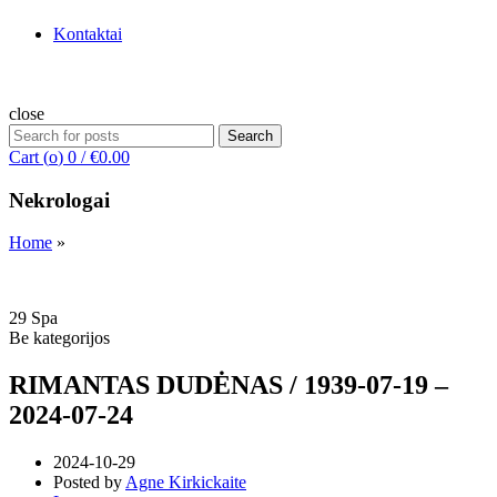
Kontaktai
close
Search
Search
for:
Cart (
o
)
0
/
€
0.00
Nekrologai
Home
»
29
Spa
Be kategorijos
RIMANTAS DUDĖNAS / 1939-07-19 –
2024-07-24
2024-10-29
Posted by
Agne Kirkickaite