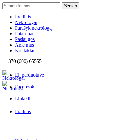
Search
Search
for:
Pradinis
Nekrologai
Parašyk nekrologą
Patarimai
Paslaugos
Apie mus
Kontaktai
+370 (600) 65555
El. parduotuvė
Facebook
Linkedin
Pradinis