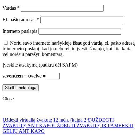
Vardas
*
El. pašto adresas
*
Interneto puslapis
Noriu savo interneto naršyklėje išsaugoti vardą, el. pašto adresą
ir interneto puslapį, kad jų nebereiktų įvesti iš naujo, kai kitą kartą
vėl norėsiu parašyti komentarą.
Įveskite atsakymą (patikra dėl SAPM)
seventeen − twelve =
Close
Uždegti virtualią žvakutę 12 mėn. (kaina 2 €)
UŽDEGTI
ŽVAKUTĘ ANT KAPO
UŽDEGTI ŽVAKUTĘ IR PAMERKTI
GĖLIŲ ANT KAPO