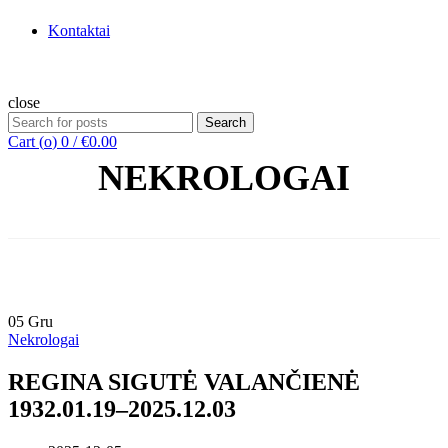
Kontaktai
close
Search
Search
for:
Cart (
o
)
0
/
€
0.00
NEKROLOGAI
Home
Nekrologai
05
Gru
Nekrologai
REGINA SIGUTĖ VALANČIENĖ
1932.01.19–2025.12.03