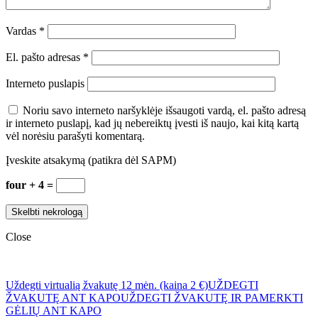
Vardas
*
El. pašto adresas
*
Interneto puslapis
Noriu savo interneto naršyklėje išsaugoti vardą, el. pašto adresą
ir interneto puslapį, kad jų nebereiktų įvesti iš naujo, kai kitą kartą
vėl norėsiu parašyti komentarą.
Įveskite atsakymą (patikra dėl SAPM)
four + 4 =
Close
Uždegti virtualią žvakutę 12 mėn. (kaina 2 €)
UŽDEGTI
ŽVAKUTĘ ANT KAPO
UŽDEGTI ŽVAKUTĘ IR PAMERKTI
GĖLIŲ ANT KAPO