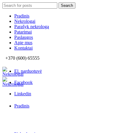
Search
Search
for:
Pradinis
Nekrologai
Parašyk nekrologą
Patarimai
Paslaugos
Apie mus
Kontaktai
+370 (600) 65555
El. parduotuvė
Facebook
Linkedin
Pradinis