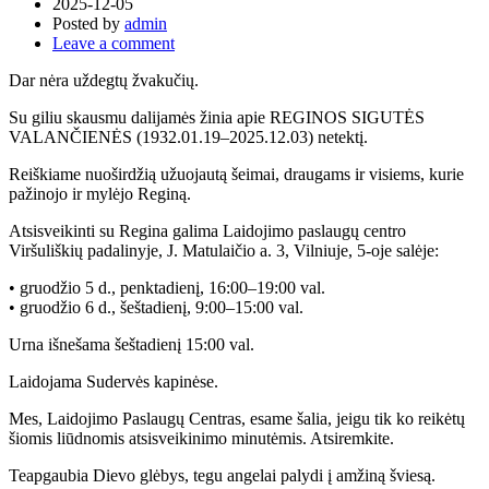
2025-12-05
Posted by
admin
Leave a comment
Dar nėra uždegtų žvakučių.
Su giliu skausmu dalijamės žinia apie REGINOS SIGUTĖS
VALANČIENĖS (1932.01.19–2025.12.03) netektį.
Reiškiame nuoširdžią užuojautą šeimai, draugams ir visiems, kurie
pažinojo ir mylėjo Reginą.
Atsisveikinti su Regina galima Laidojimo paslaugų centro
Viršuliškių padalinyje, J. Matulaičio a. 3, Vilniuje, 5-oje salėje:
• gruodžio 5 d., penktadienį, 16:00–19:00 val.
• gruodžio 6 d., šeštadienį, 9:00–15:00 val.
Urna išnešama šeštadienį 15:00 val.
Laidojama Sudervės kapinėse.
Mes,
Laidojimo Paslaugų Centras
, esame šalia, jeigu tik ko reikėtų
šiomis liūdnomis atsisveikinimo minutėmis. Atsiremkite.
Teapgaubia Dievo glėbys, tegu angelai palydi į amžiną šviesą.