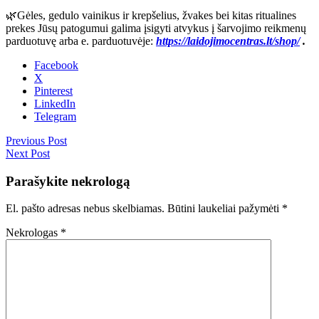
🌿
Gėles, gedulo vainikus ir krepšelius, žvakes bei kitas ritualines
prekes Jūsų patogumui galima įsigyti atvykus į šarvojimo reikmenų
parduotuvę arba e. parduotuvėje:
https://laidojimocentras.lt/shop/
.
Facebook
X
Pinterest
LinkedIn
Telegram
Previous Post
Next Post
Parašykite nekrologą
El. pašto adresas nebus skelbiamas.
Būtini laukeliai pažymėti
*
Nekrologas
*