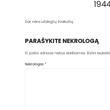
194
Dar nėra uždegtų žvakučių.
PARAŠYKITE NEKROLOGĄ
El. pašto adresas nebus skelbiamas.
Būtini laukel
*
Nekrologas