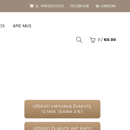
EL. PARDUOTUVĖ
FACEBOOK
LINKEDIN
OS
APIE MUS
0
/
€
0.00
UŽDEGTI VIRTUALIĄ ŽVAKUTĘ
12 MĖN. (KAINA 2 €)
UŽDEGTI ŽVAKUTĘ ANT KAPO