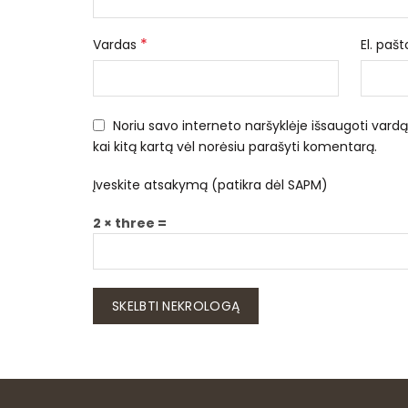
*
Vardas
El. paš
Noriu savo interneto naršyklėje išsaugoti vardą, 
kai kitą kartą vėl norėsiu parašyti komentarą.
Įveskite atsakymą (patikra dėl SAPM)
2 × three =