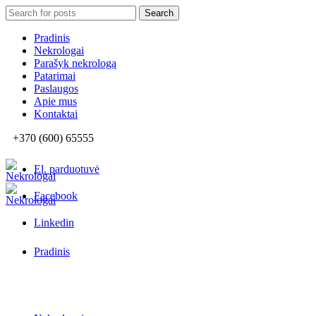
Search
Search
for:
Pradinis
Nekrologai
Parašyk nekrologą
Patarimai
Paslaugos
Apie mus
Kontaktai
+370 (600) 65555
El. parduotuvė
Facebook
Linkedin
Pradinis