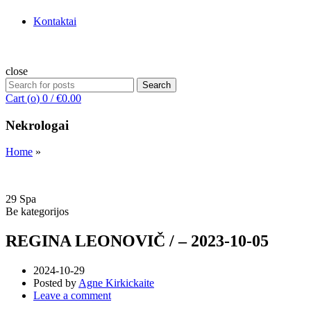
Kontaktai
close
Search
Search
for:
Cart (
o
)
0
/
€
0.00
Nekrologai
Home
»
29
Spa
Be kategorijos
REGINA LEONOVIČ / – 2023-10-05
2024-10-29
Posted by
Agne Kirkickaite
Leave a comment