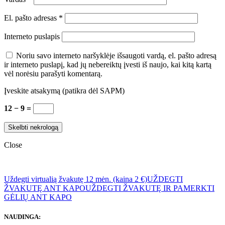
El. pašto adresas
*
Interneto puslapis
Noriu savo interneto naršyklėje išsaugoti vardą, el. pašto adresą
ir interneto puslapį, kad jų nebereiktų įvesti iš naujo, kai kitą kartą
vėl norėsiu parašyti komentarą.
Įveskite atsakymą (patikra dėl SAPM)
12 − 9 =
Close
Uždegti virtualią žvakutę 12 mėn. (kaina 2 €)
UŽDEGTI
ŽVAKUTĘ ANT KAPO
UŽDEGTI ŽVAKUTĘ IR PAMERKTI
GĖLIŲ ANT KAPO
NAUDINGA: