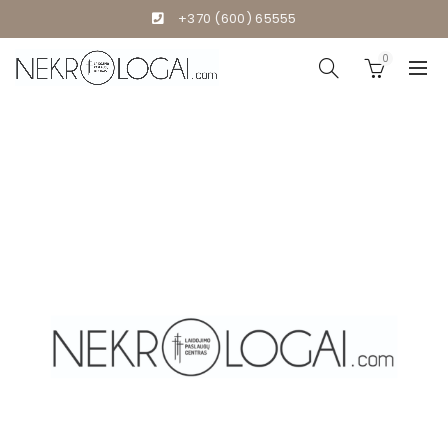
+370 (600) 65555
0