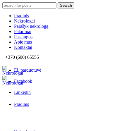
Search
Search
for:
Pradinis
Nekrologai
Parašyk nekrologą
Patarimai
Paslaugos
Apie mus
Kontaktai
+370 (600) 65555
El. parduotuvė
Facebook
Linkedin
Pradinis