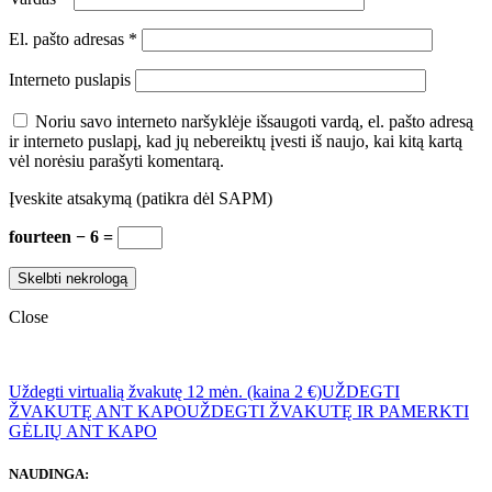
El. pašto adresas
*
Interneto puslapis
Noriu savo interneto naršyklėje išsaugoti vardą, el. pašto adresą
ir interneto puslapį, kad jų nebereiktų įvesti iš naujo, kai kitą kartą
vėl norėsiu parašyti komentarą.
Įveskite atsakymą (patikra dėl SAPM)
fourteen − 6 =
Close
Uždegti virtualią žvakutę 12 mėn. (kaina 2 €)
UŽDEGTI
ŽVAKUTĘ ANT KAPO
UŽDEGTI ŽVAKUTĘ IR PAMERKTI
GĖLIŲ ANT KAPO
NAUDINGA: