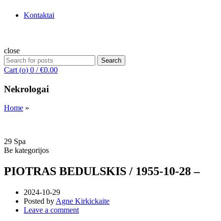
Kontaktai
close
Search
Search
for:
Cart (
o
)
0
/
€
0.00
Nekrologai
Home
»
29
Spa
Be kategorijos
PIOTRAS BEDULSKIS / 1955-10-28 –
2024-10-29
Posted by
Agne Kirkickaite
Leave a comment