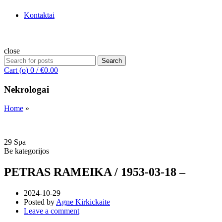
Kontaktai
close
Search
Search
for:
Cart (
o
)
0
/
€
0.00
Nekrologai
Home
»
29
Spa
Be kategorijos
PETRAS RAMEIKA / 1953-03-18 –
2024-10-29
Posted by
Agne Kirkickaite
Leave a comment