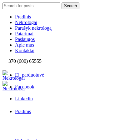
Search
Search
for:
Pradinis
Nekrologai
Parašyk nekrologą
Patarimai
Paslaugos
Apie mus
Kontaktai
+370 (600) 65555
El. parduotuvė
Facebook
Linkedin
Pradinis