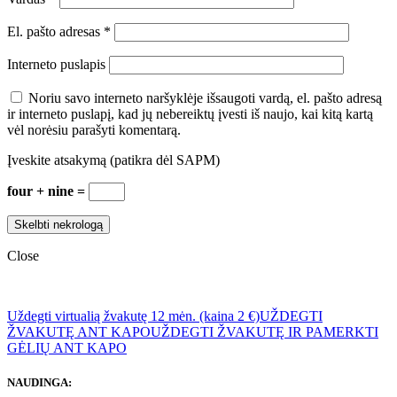
El. pašto adresas
*
Interneto puslapis
Noriu savo interneto naršyklėje išsaugoti vardą, el. pašto adresą
ir interneto puslapį, kad jų nebereiktų įvesti iš naujo, kai kitą kartą
vėl norėsiu parašyti komentarą.
Įveskite atsakymą (patikra dėl SAPM)
four + nine =
Close
Uždegti virtualią žvakutę 12 mėn. (kaina 2 €)
UŽDEGTI
ŽVAKUTĘ ANT KAPO
UŽDEGTI ŽVAKUTĘ IR PAMERKTI
GĖLIŲ ANT KAPO
NAUDINGA: