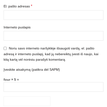
*
El. pašto adresas
Interneto puslapis
Noriu savo interneto naršyklėje išsaugoti vardą, el. pašto
adresą ir interneto puslapį, kad jų nebereiktų įvesti iš naujo, kai
kitą kartą vėl norėsiu parašyti komentarą.
Įveskite atsakymą (patikra dėl SAPM)
four × 5 =