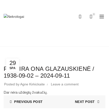
+370 (600) 65555
0
NEKROLOGAI
Home
Nekrologai
Nekrologai
29
PALMIRA ONA GLAZAUSKIENĖ /
SPA
1938-09-02 – 2024-09-11
Posted by
Agne Kirkickaite
Leave a comment
Dar nėra uždegtų žvakučių.
PREVIOUS POST
NEXT POST