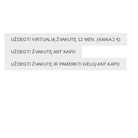
UŽDEGTI VIRTUALIĄ ŽVAKUTĘ 12 MĖN. (KAINA 2 €)
UŽDEGTI ŽVAKUTĘ ANT KAPO
UŽDEGTI ŽVAKUTĘ IR PAMERKTI GĖLIŲ ANT KAPO
NAUDINGA:
NEKROLOGAS INTERNETE
NEKROLOGAS
Pirkimo taisyklės