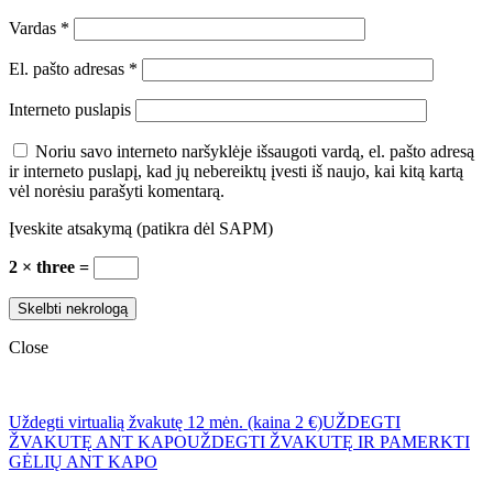
Vardas
*
El. pašto adresas
*
Interneto puslapis
Noriu savo interneto naršyklėje išsaugoti vardą, el. pašto adresą
ir interneto puslapį, kad jų nebereiktų įvesti iš naujo, kai kitą kartą
vėl norėsiu parašyti komentarą.
Įveskite atsakymą (patikra dėl SAPM)
2 × three =
Close
Uždegti virtualią žvakutę 12 mėn. (kaina 2 €)
UŽDEGTI
ŽVAKUTĘ ANT KAPO
UŽDEGTI ŽVAKUTĘ IR PAMERKTI
GĖLIŲ ANT KAPO