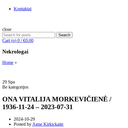
Kontaktai
close
Search
Search
for:
Cart (
o
)
0
/
€
0.00
Nekrologai
Home
»
29
Spa
Be kategorijos
ONA VITALIJA MORKEVIČIENĖ /
1936-11-24 – 2023-07-31
2024-10-29
Posted by
Agne Kirkickaite