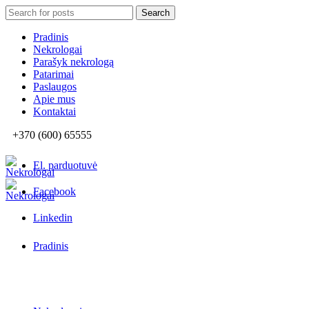
Search
Search
for:
Pradinis
Nekrologai
Parašyk nekrologą
Patarimai
Paslaugos
Apie mus
Kontaktai
+370 (600) 65555
El. parduotuvė
Facebook
Linkedin
Pradinis