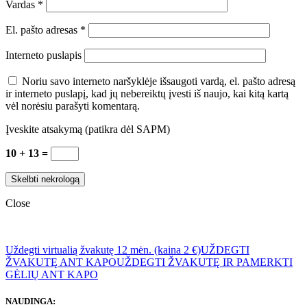
Vardas
*
El. pašto adresas
*
Interneto puslapis
Noriu savo interneto naršyklėje išsaugoti vardą, el. pašto adresą
ir interneto puslapį, kad jų nebereiktų įvesti iš naujo, kai kitą kartą
vėl norėsiu parašyti komentarą.
Įveskite atsakymą (patikra dėl SAPM)
10 + 13 =
Close
Uždegti virtualią žvakutę 12 mėn. (kaina 2 €)
UŽDEGTI
ŽVAKUTĘ ANT KAPO
UŽDEGTI ŽVAKUTĘ IR PAMERKTI
GĖLIŲ ANT KAPO
NAUDINGA: