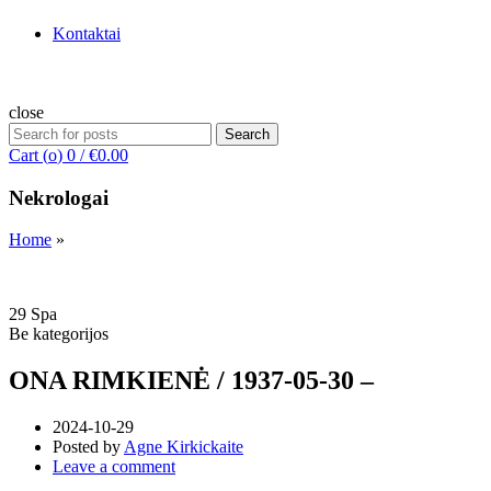
Kontaktai
close
Search
Search
for:
Cart (
o
)
0
/
€
0.00
Nekrologai
Home
»
29
Spa
Be kategorijos
ONA RIMKIENĖ / 1937-05-30 –
2024-10-29
Posted by
Agne Kirkickaite
Leave a comment