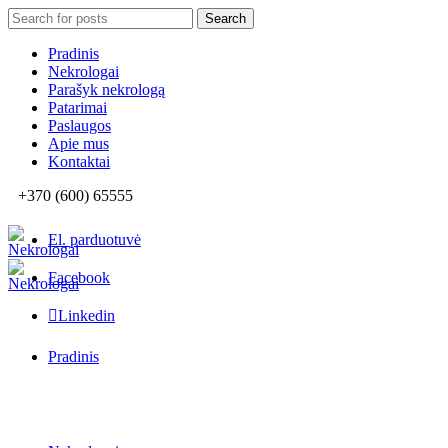
Search
Search
for:
Pradinis
Nekrologai
Parašyk nekrologą
Patarimai
Paslaugos
Apie mus
Kontaktai
+370 (600) 65555
El. parduotuvė
Facebook
Linkedin
Pradinis