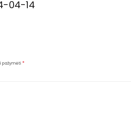
4-04-14
*
iai pažymėti