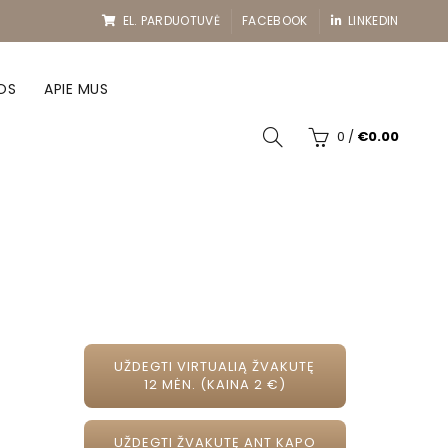
EL. PARDUOTUVĖ
FACEBOOK
LINKEDIN
OS
APIE MUS
0
/
€
0.00
UŽDEGTI VIRTUALIĄ ŽVAKUTĘ
12 MĖN. (KAINA 2 €)
UŽDEGTI ŽVAKUTĘ ANT KAPO