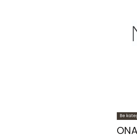
Be kateg
ONA