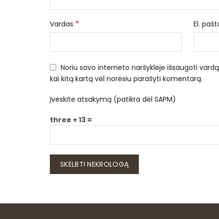
*
Vardas
El. paš
Noriu savo interneto naršyklėje išsaugoti vardą, 
kai kitą kartą vėl norėsiu parašyti komentarą.
Įveskite atsakymą (patikra dėl SAPM)
three + 13 =