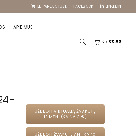
EL. PARDUOTUVĖ
FACEBOOK
LINKEDIN
OS
APIE MUS
0
/
€
0.00
24-
UŽDEGTI VIRTUALIĄ ŽVAKUTĘ
12 MĖN. (KAINA 2 €)
UŽDEGTI ŽVAKUTĘ ANT KAPO