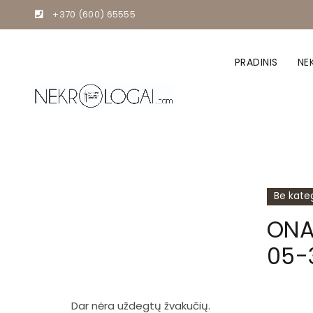
+370 (600) 65555
PRADINIS
NE
Be kateg
ONA
05-
Dar nėra uždegtų žvakučių.