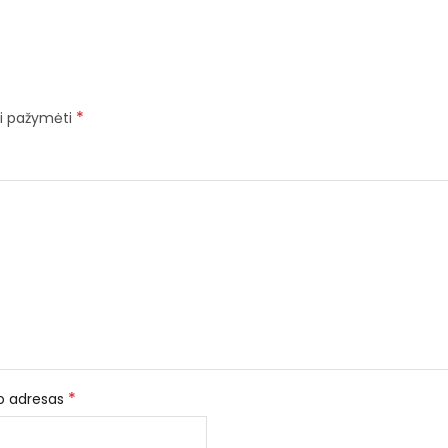
*
iai pažymėti
*
to adresas