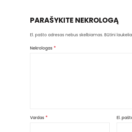
PARAŠYKITE NEKROLOGĄ
El. pašto adresas nebus skelbiamas.
Būtini laukel
*
Nekrologas
*
Vardas
El. paš