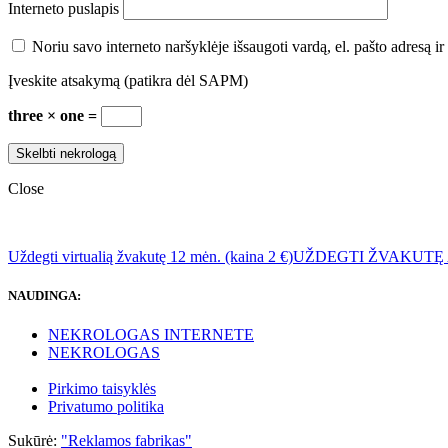
Interneto puslapis
Noriu savo interneto naršyklėje išsaugoti vardą, el. pašto adresą ir 
Įveskite atsakymą (patikra dėl SAPM)
three × one =
Close
Uždegti virtualią žvakutę 12 mėn. (kaina 2 €)
UŽDEGTI ŽVAKUTĘ
NAUDINGA:
NEKROLOGAS INTERNETE
NEKROLOGAS
Pirkimo taisyklės
Privatumo politika
Sukūrė:
"Reklamos fabrikas"