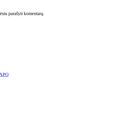
orėsiu parašyti komentarą.
KAPO