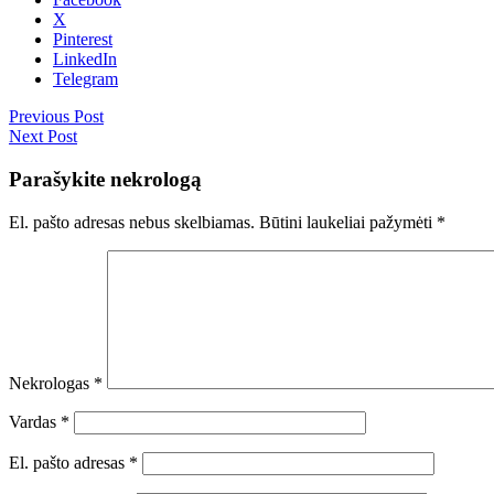
X
Pinterest
LinkedIn
Telegram
Previous Post
Next Post
Parašykite nekrologą
El. pašto adresas nebus skelbiamas.
Būtini laukeliai pažymėti
*
Nekrologas
*
Vardas
*
El. pašto adresas
*