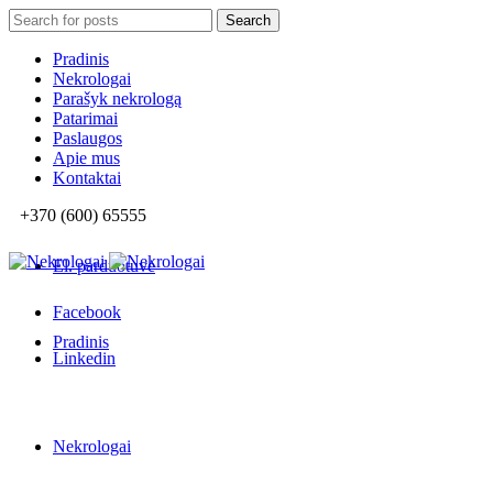
Search
Search
for:
Pradinis
Nekrologai
Parašyk nekrologą
Patarimai
Paslaugos
Apie mus
Kontaktai
+370 (600) 65555
El. parduotuvė
Facebook
Pradinis
Linkedin
Nekrologai