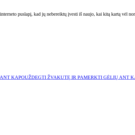
interneto puslapį, kad jų nebereiktų įvesti iš naujo, kai kitą kartą vėl n
 ANT KAPO
UŽDEGTI ŽVAKUTĘ IR PAMERKTI GĖLIŲ ANT 