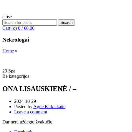
close
Search
Search
for:
Cart (
o
)
0
/
€
0.00
Nekrologai
Home
»
29
Spa
Be kategorijos
ONA LISAUSKIENĖ / –
2024-10-29
Posted by
Agne Kirkickaite
Leave a comment
Dar nėra uždegtų žvakučių.
Facebook