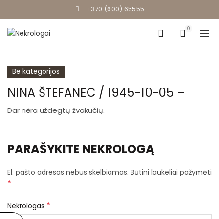
+370 (600) 65555
0
Be kategorijos
NINA ŠTEFANEC / 1945-10-05 –
Dar nėra uždegtų žvakučių.
PARAŠYKITE NEKROLOGĄ
El. pašto adresas nebus skelbiamas.
Būtini laukeliai pažymėti
*
*
Nekrologas