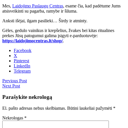
Mes,
Laidojimo Paslaugų Centras
, esame čia, kad padėtume Jums
atsisveikinti su pagarba, ramybe ir šiluma.
Anksti išėjai, ilgam pasilieki… Širdy ir atminty.
Gėles, gedulo vainikus ir krepšelius, žvakes bei kitas ritualines
prekes Jūsų patogumui galima įsigyti e-parduotuvėje:
https://laidojimocentras.lt/shop/
.
Facebook
X
Pinterest
LinkedIn
Telegram
Previous Post
Next Post
Parašykite nekrologą
El. pašto adresas nebus skelbiamas.
Būtini laukeliai pažymėti
*
Nekrologas
*