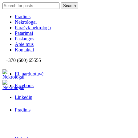
Search
Search
for:
Pradinis
Nekrologai
Parašyk nekrologą
Patarimai
Paslaugos
Apie mus
Kontaktai
+370 (600) 65555
El. parduotuvė
Facebook
Linkedin
Pradinis