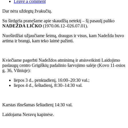
Leave a comment
Dar nėra uždegtų žvakučių.
Su širdgėla pranešame apie skaudžią netektį – šį pasaulį paliko
NADEŽDA LIČKO
(1970.06.12–026.07.01).
Nuoširdžiai užjaučiame šeimą, draugus ir visus, kam Nadežda buvo
artima ir brangi, kam teko laimė pažinti.
Kviečiame pagerbti Nadeždos atminimą ir atsisveikinti Laidojimo
paslaugų centro Grigiškių padalinio šarvojimo salėje (Kovo 11-osios
g. 36, Vilniuje):
liepos 3 d., penktadienį, 16:00–20:30 val.;
liepos 4 d., šeštadienį, 8:30–14:30 val.
Karstas išnešamas šeštadienį 14:30 val.
Laidojama Neravų kapinėse.