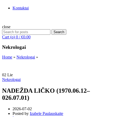
Kontaktai
close
Search
Search
for:
Cart (
o
)
0
/
€
0.00
Nekrologai
Home
»
Nekrologai
»
02
Lie
Nekrologai
NADEŽDA LIČKO (1970.06.12–
026.07.01)
2026-07-02
Posted by
Izabele Paulauskaite