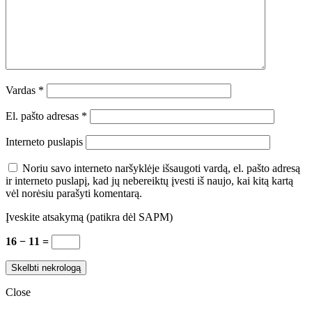
Vardas
*
El. pašto adresas
*
Interneto puslapis
Noriu savo interneto naršyklėje išsaugoti vardą, el. pašto adresą
ir interneto puslapį, kad jų nebereiktų įvesti iš naujo, kai kitą kartą
vėl norėsiu parašyti komentarą.
Įveskite atsakymą (patikra dėl SAPM)
16 − 11 =
Close