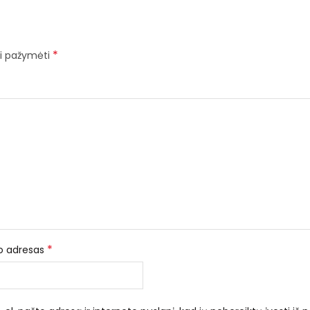
*
iai pažymėti
*
to adresas