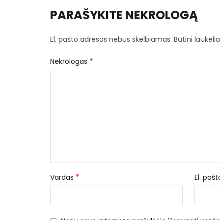
PARAŠYKITE NEKROLOGĄ
El. pašto adresas nebus skelbiamas.
Būtini laukel
*
Nekrologas
*
Vardas
El. paš