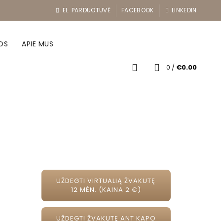
EL. PARDUOTUVĖ
FACEBOOK
LINKEDIN
OS
APIE MUS
0
/
€
0.00
UŽDEGTI VIRTUALIĄ ŽVAKUTĘ
12 MĖN. (KAINA 2 €)
UŽDEGTI ŽVAKUTĘ ANT KAPO