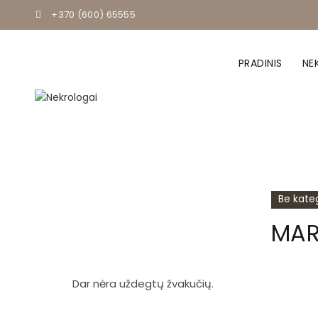
+370 (600) 65555
PRADINIS
NE
Be kateg
MAR
Dar nėra uždegtų žvakučių.