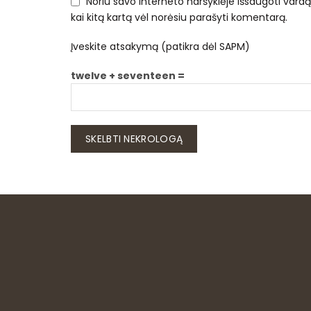
Noriu savo interneto naršyklėje išsaugoti vardą, 
kai kitą kartą vėl norėsiu parašyti komentarą.
Įveskite atsakymą (patikra dėl SAPM)
twelve + seventeen =