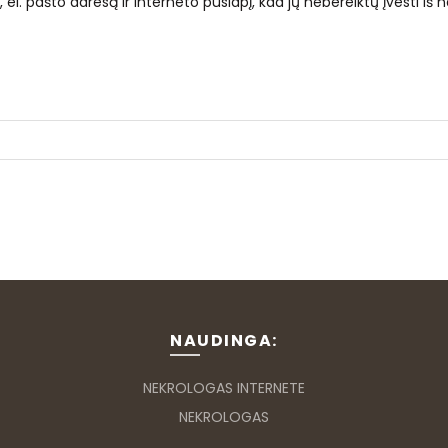
el. pašto adresą ir interneto puslapį, kad jų nebereiktų įvesti iš n
NAUDINGA:
NEKROLOGAS INTERNETE
NEKROLOGAS