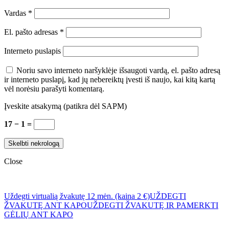
Vardas
*
El. pašto adresas
*
Interneto puslapis
Noriu savo interneto naršyklėje išsaugoti vardą, el. pašto adresą
ir interneto puslapį, kad jų nebereiktų įvesti iš naujo, kai kitą kartą
vėl norėsiu parašyti komentarą.
Įveskite atsakymą (patikra dėl SAPM)
17 − 1 =
Close
Uždegti virtualią žvakutę 12 mėn. (kaina 2 €)
UŽDEGTI
ŽVAKUTĘ ANT KAPO
UŽDEGTI ŽVAKUTĘ IR PAMERKTI
GĖLIŲ ANT KAPO