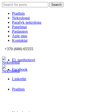
Search
Search
for:
Pradinis
Nekrologai
Parašyk nekrologą
Patarimai
Paslaugos
Apie mus
Kontaktai
+370 (600) 65555
El. parduotuvė
Facebook
Linkedin
Pradinis