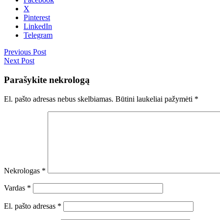
X
Pinterest
LinkedIn
Telegram
Previous Post
Next Post
Parašykite nekrologą
El. pašto adresas nebus skelbiamas.
Būtini laukeliai pažymėti
*
Nekrologas
*
Vardas
*
El. pašto adresas
*