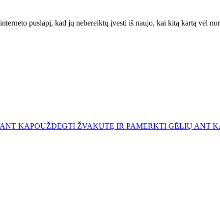
interneto puslapį, kad jų nebereiktų įvesti iš naujo, kai kitą kartą vėl n
 ANT KAPO
UŽDEGTI ŽVAKUTĘ IR PAMERKTI GĖLIŲ ANT 