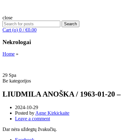
close
Search
Search
for:
Cart (
o
)
0
/
€
0.00
Nekrologai
Home
»
29
Spa
Be kategorijos
LIUDMILA ANOŠKA / 1963-01-20 –
2024-10-29
Posted by
Agne Kirkickaite
Leave a comment
Dar nėra uždegtų žvakučių.
Facebook