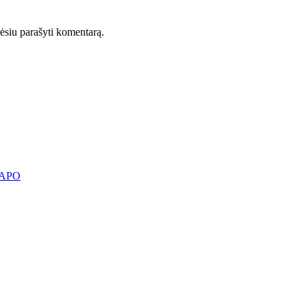
orėsiu parašyti komentarą.
KAPO