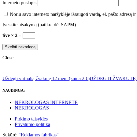
Interneto puslapis
Noriu savo interneto naršyklėje išsaugoti vardą, el. pašto adresą ir 
Įveskite atsakymą (patikra dėl SAPM)
five × 2 =
Close
Uždegti virtualią žvakutę 12 mėn. (kaina 2 €)
UŽDEGTI ŽVAKUTĘ
NAUDINGA:
NEKROLOGAS INTERNETE
NEKROLOGAS
Pirkimo taisyklės
Privatumo politika
Sukūrė:
"Reklamos fabrikas"