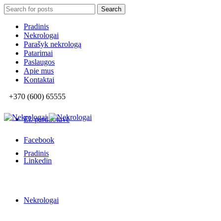
Search
Search
for:
Pradinis
Nekrologai
Parašyk nekrologą
Patarimai
Paslaugos
Apie mus
Kontaktai
+370 (600) 65555
El. parduotuvė
Facebook
Pradinis
Linkedin
Nekrologai