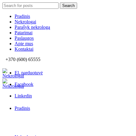
Search
Search
for:
Pradinis
Nekrologai
Parašyk nekrologą
Patarimai
Paslaugos
Apie mus
Kontaktai
+370 (600) 65555
El. parduotuvė
Facebook
Linkedin
Pradinis