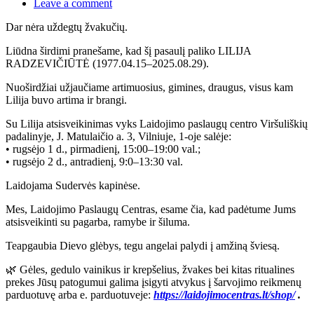
Leave a comment
Dar nėra uždegtų žvakučių.
Liūdna širdimi pranešame, kad šį pasaulį paliko LILIJA
RADZEVIČIŪTĖ (1977.04.15–2025.08.29).
Nuoširdžiai užjaučiame artimuosius, gimines, draugus, visus kam
Lilija buvo artima ir brangi.
Su Lilija atsisveikinimas vyks Laidojimo paslaugų centro Viršuliškių
padalinyje, J. Matulaičio a. 3, Vilniuje, 1-oje salėje:
• rugsėjo 1 d., pirmadienį, 15:00–19:00 val.;
• rugsėjo 2 d., antradienį, 9:0–13:30 val.
Laidojama Sudervės kapinėse.
Mes,
Laidojimo Paslaugų Centras
, esame čia, kad padėtume Jums
atsisveikinti su pagarba, ramybe ir šiluma.
Teapgaubia Dievo glėbys, tegu angelai palydi į amžiną šviesą.
🌿 Gėles, gedulo vainikus ir krepšelius, žvakes bei kitas ritualines
prekes Jūsų patogumui galima įsigyti atvykus į šarvojimo reikmenų
parduotuvę arba e. parduotuveje:
https://laidojimocentras.lt/shop/
.