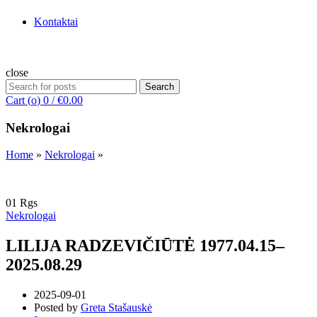
Kontaktai
close
Search
Search
for:
Cart (
o
)
0
/
€
0.00
Nekrologai
Home
»
Nekrologai
»
01
Rgs
Nekrologai
LILIJA RADZEVIČIŪTĖ 1977.04.15–
2025.08.29
2025-09-01
Posted by
Greta Stašauskė