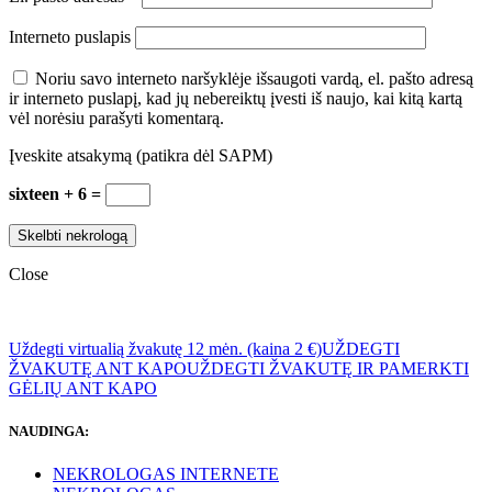
Interneto puslapis
Noriu savo interneto naršyklėje išsaugoti vardą, el. pašto adresą
ir interneto puslapį, kad jų nebereiktų įvesti iš naujo, kai kitą kartą
vėl norėsiu parašyti komentarą.
Įveskite atsakymą (patikra dėl SAPM)
sixteen + 6 =
Close
Uždegti virtualią žvakutę 12 mėn. (kaina 2 €)
UŽDEGTI
ŽVAKUTĘ ANT KAPO
UŽDEGTI ŽVAKUTĘ IR PAMERKTI
GĖLIŲ ANT KAPO
NAUDINGA:
NEKROLOGAS INTERNETE