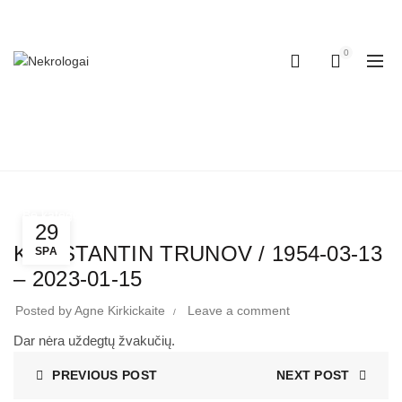
+370 (600) 65555
0
NEKROLOGAI
Home
Be kategorijos
29
KONSTANTIN TRUNOV / 1954-03-13
SPA
– 2023-01-15
Posted by
Agne Kirkickaite
Leave a comment
Dar nėra uždegtų žvakučių.
PREVIOUS POST
NEXT POST