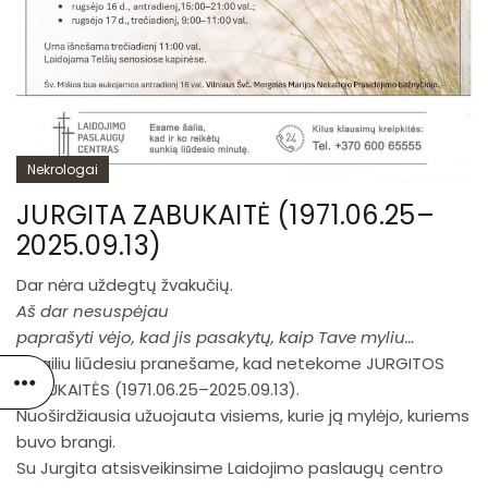
Nekrologai
JURGITA ZABUKAITĖ (1971.06.25–
2025.09.13)
Dar nėra uždegtų žvakučių.
Aš dar nesuspėjau
paprašyti vėjo, kad jis pasakytų, kaip Tave myliu…
Su giliu liūdesiu pranešame, kad netekome JURGITOS
ZABUKAITĖS (1971.06.25–2025.09.13).
Nuoširdžiausia užuojauta visiems, kurie ją mylėjo, kuriems
buvo brangi.
Su Jurgita atsisveikinsime Laidojimo paslaugų centro