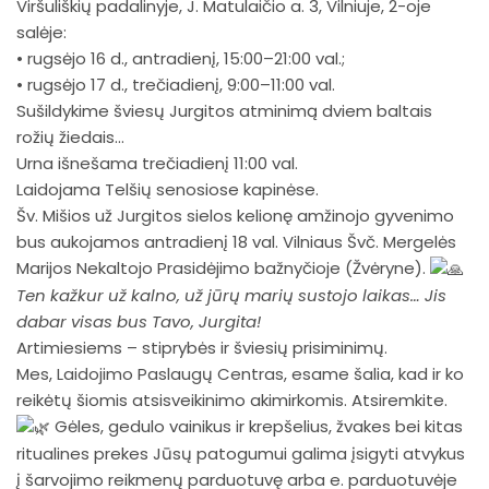
Viršuliškių padalinyje, J. Matulaičio a. 3, Vilniuje, 2-oje
salėje:
• rugsėjo 16 d., antradienį, 15:00–21:00 val.;
• rugsėjo 17 d., trečiadienį, 9:00–11:00 val.
Sušildykime šviesų Jurgitos atminimą dviem baltais
rožių žiedais…
Urna išnešama trečiadienį 11:00 val.
Laidojama Telšių senosiose kapinėse.
Šv. Mišios už Jurgitos sielos kelionę amžinojo gyvenimo
bus aukojamos antradienį 18 val. Vilniaus Švč. Mergelės
Marijos Nekaltojo Prasidėjimo bažnyčioje (Žvėryne).
Ten kažkur už kalno, už jūrų marių sustojo laikas… Jis
dabar visas bus Tavo, Jurgita!
Artimiesiems – stiprybės ir šviesių prisiminimų.
Mes,
Laidojimo Paslaugų Centras
, esame šalia, kad ir ko
reikėtų šiomis atsisveikinimo akimirkomis. Atsiremkite.
Gėles, gedulo vainikus ir krepšelius, žvakes bei kitas
ritualines prekes Jūsų patogumui galima įsigyti atvykus
į šarvojimo reikmenų parduotuvę arba e. parduotuvėje