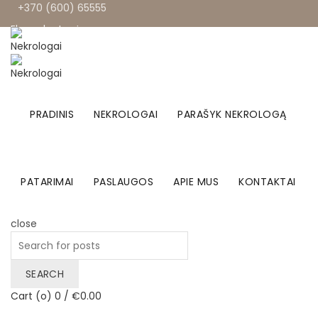
+370 (600) 65555
El. parduotuvė
Facebook
Linkedin
PRADINIS
NEKROLOGAI
PARAŠYK NEKROLOGĄ
PATARIMAI
PASLAUGOS
APIE MUS
KONTAKTAI
close
Search
for:
SEARCH
Cart (
o
)
0
/
€
0.00