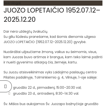
Nekrologai
JUOZO LOPETAIČIO 1952.07.12–
2025.12.20
Dar nėra uždegtų žvakučių.
Su giliu liūdesiu pranešame, kad šiomis dienomis užgeso
JUOZO LOPETAIČIO (1952.07.12–2025.12.20) gyvybė.
Nuoširdžiai užjaučiame žmoną, vaikus su šeimomis, visus,
kam Juozas buvo artimas ir brangus, kam teko laimė pažinti
ir nueiti gyvenimo atkarpą čia, žemėje, kartu.
Su Juozu atsisveikinimas vyks Laidojimo paslaugų centro
Pilaitės padalinyje, Tolminkiemio g. 4, Vilniuje, 1-oje salėje:
gruodžio 22 d., pirmadienį, 15:00–20:30 val;
gruodžio 23 d., antradienį, 8:30–14:30 val.
Šv. Mišios bus aukojamos Šv. Juozapo bažnyčioje gruodžio