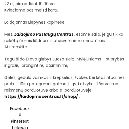
22 d., pirmadienį, 19:00 val.
Kviečiame pasimelsti kartu.
Laidojamas Liepynės kapinėse.
Mes,
Laidojimo Paslaugų Centras
,
esame šalia, jeigu tik ko
reikėtų šiomis liūdnomis atsisveikinimo minutėmis.
Atsiremkite.
Tegu šildo Dievo glėbys Juozo sielą! Mylėjusiems – stiprybės
ir gražių, brangintinų atsiminimų.
Gėles, gedulo vainikus ir krepšelius, žvakes bei kitas ritualines
prekes Jūsų patogumui galima įsigyti atvykus į šarvojimo
reikmenų parduotuvę arba e-parduotuvėje:
https://laidojimocentras.lt/shop/
.
Facebook
X
Pinterest
LinkedIn