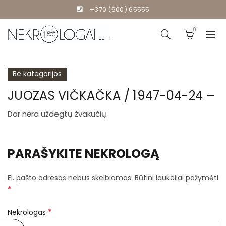
+370 (600) 65555
0
Be kategorijos
JUOZAS VIČKAČKA / 1947-04-24 –
Dar nėra uždegtų žvakučių.
PARAŠYKITE NEKROLOGĄ
El. pašto adresas nebus skelbiamas.
Būtini laukeliai pažymėti
*
*
Nekrologas