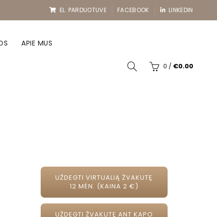
EL. PARDUOTUVĖ
FACEBOOK
LINKEDIN
OS
APIE MUS
0
/
€
0.00
UŽDEGTI VIRTUALIĄ ŽVAKUTĘ
12 MĖN. (KAINA 2 €)
UŽDEGTI ŽVAKUTĘ ANT KAPO