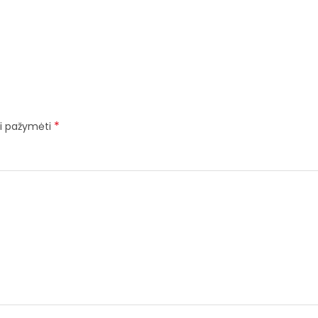
*
iai pažymėti