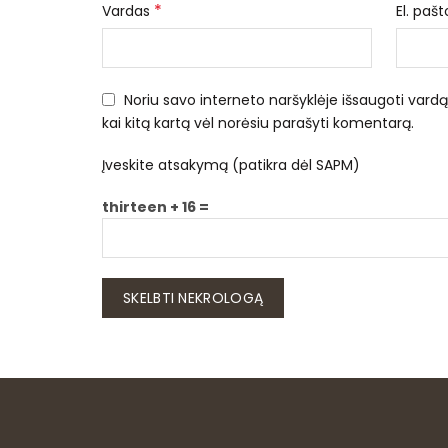
*
Vardas
El. paš
Noriu savo interneto naršyklėje išsaugoti vardą, 
kai kitą kartą vėl norėsiu parašyti komentarą.
Įveskite atsakymą (patikra dėl SAPM)
thirteen + 16 =