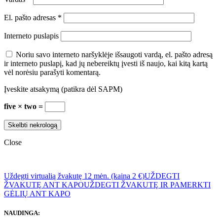
El. pašto adresas
*
Interneto puslapis
Noriu savo interneto naršyklėje išsaugoti vardą, el. pašto adresą
ir interneto puslapį, kad jų nebereiktų įvesti iš naujo, kai kitą kartą
vėl norėsiu parašyti komentarą.
Įveskite atsakymą (patikra dėl SAPM)
five × two =
Close
Uždegti virtualią žvakutę 12 mėn. (kaina 2 €)
UŽDEGTI
ŽVAKUTĘ ANT KAPO
UŽDEGTI ŽVAKUTĘ IR PAMERKTI
GĖLIŲ ANT KAPO
NAUDINGA: