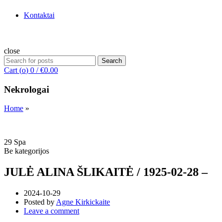
Kontaktai
close
Search
Search
for:
Cart (
o
)
0
/
€
0.00
Nekrologai
Home
»
29
Spa
Be kategorijos
JULĖ ALINA ŠLIKAITĖ / 1925-02-28 –
2024-10-29
Posted by
Agne Kirkickaite
Leave a comment