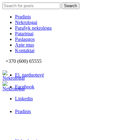
Search
Search
for:
Pradinis
Nekrologai
Parašyk nekrologą
Patarimai
Paslaugos
Apie mus
Kontaktai
+370 (600) 65555
El. parduotuvė
Facebook
Linkedin
Pradinis