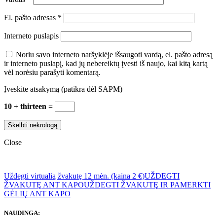
El. pašto adresas
*
Interneto puslapis
Noriu savo interneto naršyklėje išsaugoti vardą, el. pašto adresą
ir interneto puslapį, kad jų nebereiktų įvesti iš naujo, kai kitą kartą
vėl norėsiu parašyti komentarą.
Įveskite atsakymą (patikra dėl SAPM)
10 + thirteen =
Close
Uždegti virtualią žvakutę 12 mėn. (kaina 2 €)
UŽDEGTI
ŽVAKUTĘ ANT KAPO
UŽDEGTI ŽVAKUTĘ IR PAMERKTI
GĖLIŲ ANT KAPO
NAUDINGA: