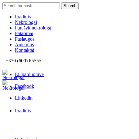
Search
Search
for:
Pradinis
Nekrologai
Parašyk nekrologą
Patarimai
Paslaugos
Apie mus
Kontaktai
+370 (600) 65555
El. parduotuvė
Facebook
Linkedin
Pradinis