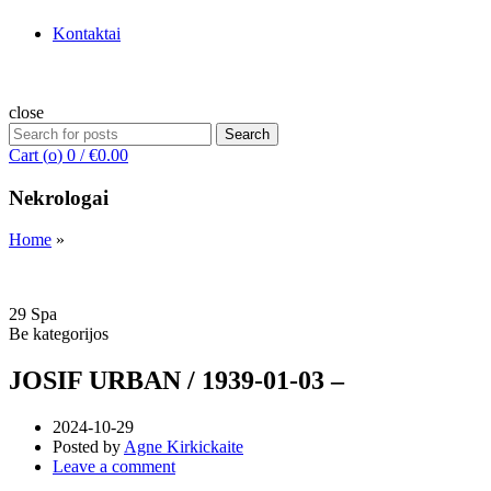
Kontaktai
close
Search
Search
for:
Cart (
o
)
0
/
€
0.00
Nekrologai
Home
»
29
Spa
Be kategorijos
JOSIF URBAN / 1939-01-03 –
2024-10-29
Posted by
Agne Kirkickaite
Leave a comment