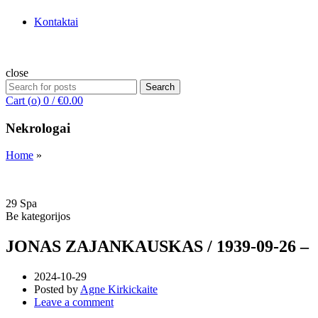
Kontaktai
close
Search
Search
for:
Cart (
o
)
0
/
€
0.00
Nekrologai
Home
»
29
Spa
Be kategorijos
JONAS ZAJANKAUSKAS / 1939-09-26 –
2024-10-29
Posted by
Agne Kirkickaite
Leave a comment