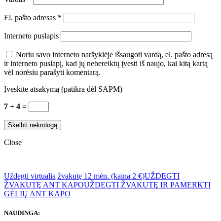
El. pašto adresas
*
Interneto puslapis
Noriu savo interneto naršyklėje išsaugoti vardą, el. pašto adresą
ir interneto puslapį, kad jų nebereiktų įvesti iš naujo, kai kitą kartą
vėl norėsiu parašyti komentarą.
Įveskite atsakymą (patikra dėl SAPM)
7 + 4 =
Close
Uždegti virtualią žvakutę 12 mėn. (kaina 2 €)
UŽDEGTI
ŽVAKUTĘ ANT KAPO
UŽDEGTI ŽVAKUTĘ IR PAMERKTI
GĖLIŲ ANT KAPO
NAUDINGA: