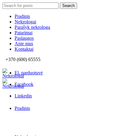
Search
Search
for:
Pradinis
Nekrologai
Parašyk nekrologą
Patarimai
Paslaugos
Apie mus
Kontaktai
+370 (600) 65555
El. parduotuvė
Facebook
Linkedin
Pradinis